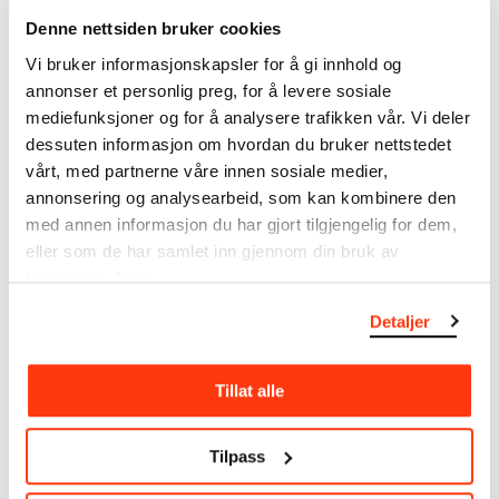
forbehold om at feil kan forekomme.
Denne nettsiden bruker cookies
Vi bruker informasjonskapsler for å gi innhold og
MUNCHs samling består av over 42 000 unike
annonser et personlig preg, for å levere sosiale
museumsobjekter, inkludert nærmere 27 000 unike
mediefunksjoner og for å analysere trafikken vår. Vi deler
kunstverk. I tillegg til den ekstraordinære samlingen
dessuten informasjon om hvordan du bruker nettstedet
som
Edvard Munch
testamenterte til Oslo
vårt, med partnerne våre innen sosiale medier,
kommune i 1940, rommer museet også samlingene
til Rolf Stenersen, Amaldus Nielsen og Ludvig O.
annonsering og analysearbeid, som kan kombinere den
Ravensberg.
med annen informasjon du har gjort tilgjengelig for dem,
eller som de har samlet inn gjennom din bruk av
Mer
o
m MUNCHs
samling
tjenestene deres.
Detaljer
Les mer om bruk av våre avfotograferinger og
kreditering
Tillat alle
Les mer om arbeidet med å digitalisere Munchs
Tilpass
kunstnerskap