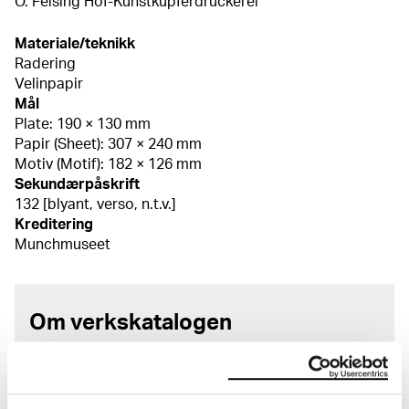
O. Felsing Hof-Kunstkupferdruckerei
Materiale/teknikk
Radering
Velinpapir
Mål
Plate: 190 × 130 mm
Papir (Sheet): 307 × 240 mm
Motiv (Motif): 182 × 126 mm
Sekundærpåskrift
132 [blyant, verso, n.t.v.]
Kreditering
Munchmuseet
Om verkskatalogen
I verkskatalogen kan du søke i hele Edvard Munchs
kunstnerskap. Verkskatalogen utbedres jevnlig i
samsvar med den nyeste forskningen. Vi tar