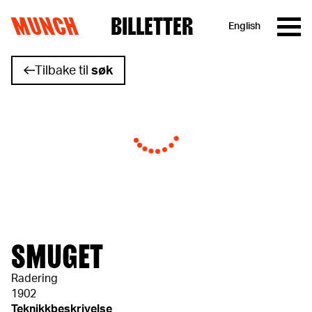
MUNCH
BILLETTER
English
Hopp til innhold
Tilbake til
søk
SMUGET
Radering
1902
Teknikkbeskrivelse