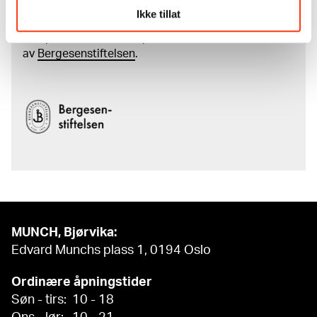
Den digitale tilgjengeliggjøringen av museets
Ikke tillat
samling og katalogen over Edvard Munchs
komplette kunstnerskap er støttet
av
Bergesenstiftelsen
.
MUNCH, Bjørvika:
Edvard Munchs plass 1, 0194 Oslo
Ordinære åpningstider
Søn - tirs: 10 - 18