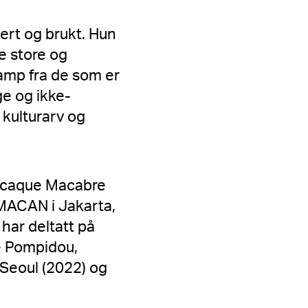
sert og brukt. Hun
e store og
amp fra de som er
ge og ikke-
kulturarv og
 Macaque Macabre
MACAN i Jakarta,
har deltatt på
e Pompidou,
Seoul (2022) og