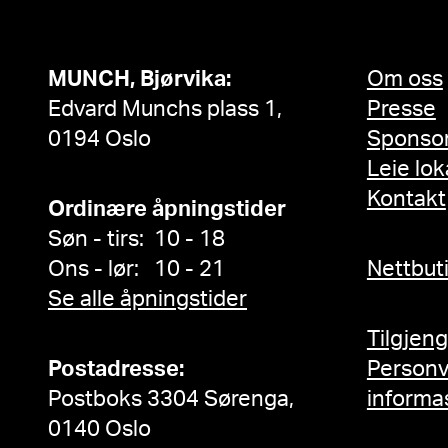
MUNCH, Bjørvika:
Om oss
Edvard Munchs plass 1,
Presse
0194 Oslo
Sponso
Leie lok
Kontakt
Ordinære åpningstider
Søn - tirs: 10 - 18
Ons - lør: 10 - 21
Nettbut
Se alle åpningstider
Tilgjen
Postadresse:
Person
Postboks 3304 Sørenga,
informa
0140 Oslo