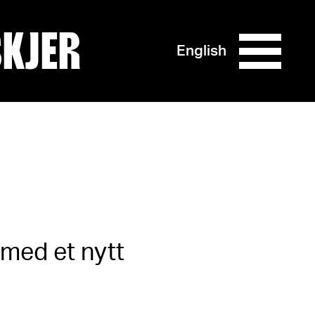
SKJER
English
 med et nytt