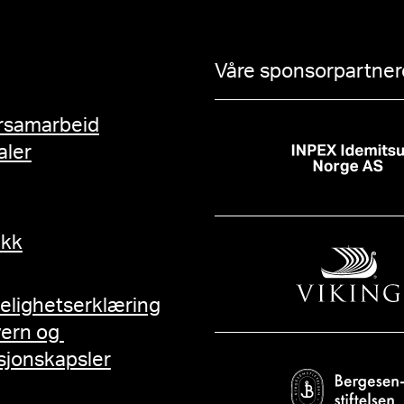
Våre sponsorpartnere
rsamarbeid
aler
ikk
gelighetserklæring
vern og
sjonskapsler