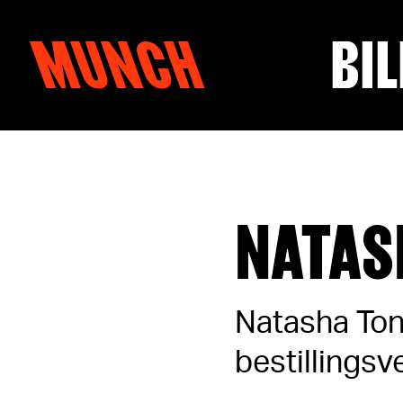
MUNCH
BIL
Hopp til innhold
NATAS
Natasha Ton
bestillingsv