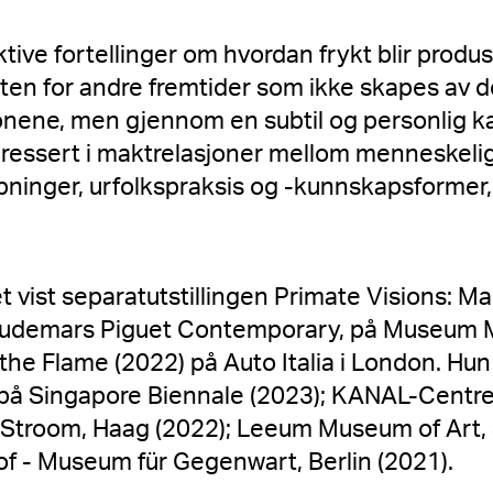
ktive fortellinger om hvordan frykt blir produ
eten for andre fremtider som ikke skapes av d
jonene, men gjennom en subtil og personlig k
teressert i maktrelasjoner mellom menneskeli
inger, urfolkspraksis og -kunnskapsformer, 
t vist separatutstillingen Primate Visions:
v Audemars Piguet Contemporary, på Museum 
he Flame (2022) på Auto Italia i London. Hun 
r på Singapore Biennale (2023); KANAL-Centr
e Stroom, Haag (2022); Leeum Museum of Art, 
 - Museum für Gegenwart, Berlin (2021).