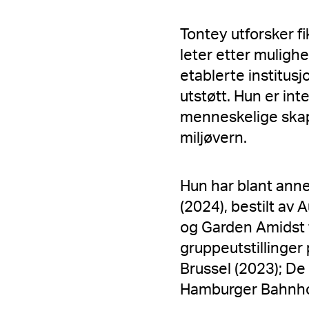
Tontey utforsker fi
leter etter muligh
etablerte institus
utstøtt. Hun er in
menneskelige skapn
miljøvern.
Hun har blant anne
(2024), bestilt a
og Garden Amidst t
gruppeutstillinge
Brussel (2023); D
Hamburger Bahnhof