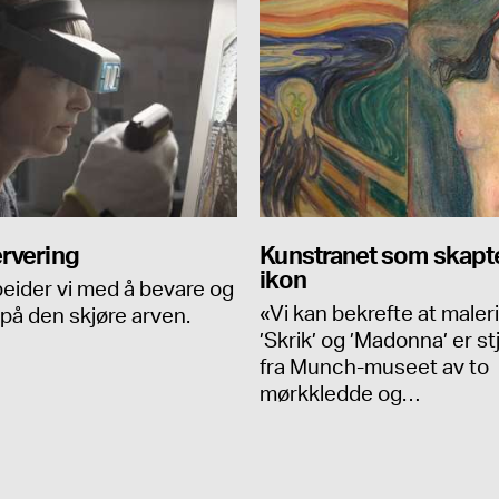
rvering
Kunstranet som skapte
ikon
beider vi med å bevare og
«Vi kan bekrefte at maler
 på den skjøre arven.
’Skrik’ og ’Madonna’ er st
fra Munch-museet av to
mørkkledde og…