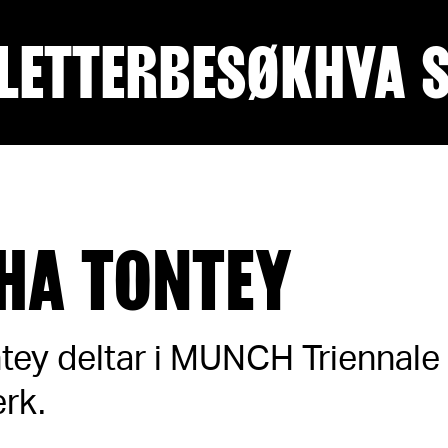
LETTER
BESØK
HVA 
HA TONTEY
tey deltar i MUNCH Triennale
erk.