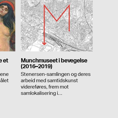
 et
Munchmuseet i bevegelse
(2016–2019)
iene
Stenersen-samlingen og deres
jålet
arbeid med samtidskunst
videreføres, frem mot
samlokalisering i…