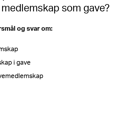
av medlemskap som gave?
rsmål og svar om:
emskap
kap i gave
gavemedlemskap