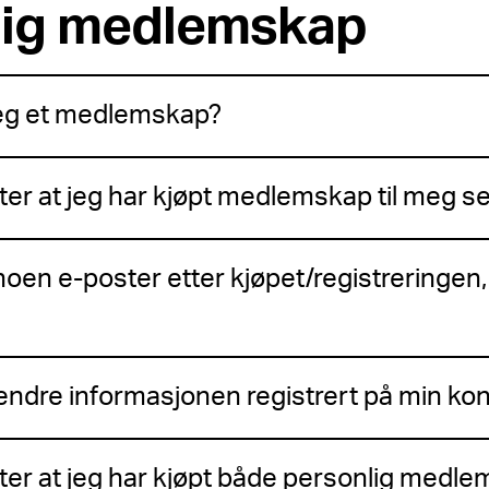
lig medlemskap
jeg et medlemskap?
ter at jeg har kjøpt medlemskap til meg s
oen e-poster etter kjøpet/registreringen,
endre informasjonen registrert på min ko
tter at jeg har kjøpt både personlig medl