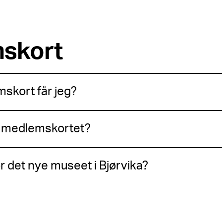
skort
skort får jeg?
d medlemskortet?
or det nye museet i Bjørvika?