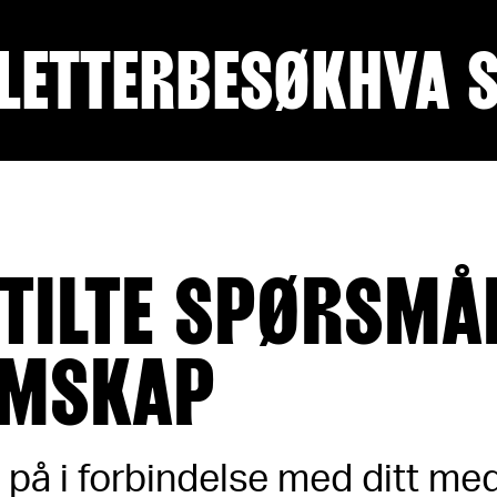
LETTER
BESØK
HVA 
STILTE SPØRSMÅ
EMSKAP
r på i forbindelse med ditt m