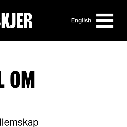
SKJER
English
L OM
edlemskap