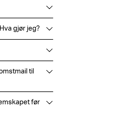
Hva gjør jeg?
mstmail til
lemskapet før