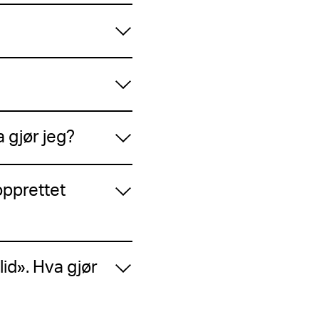
 gjør jeg?
opprettet
id». Hva gjør