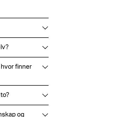
elv?
 hvor finner
nto?
emskap og