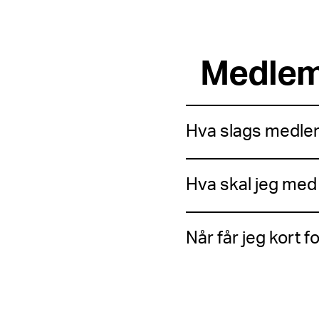
Medlem
Hva slags medlem
Hva skal jeg me
Når får jeg kort f