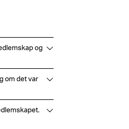
 medlemskap og
eg om det var
edlemskapet.