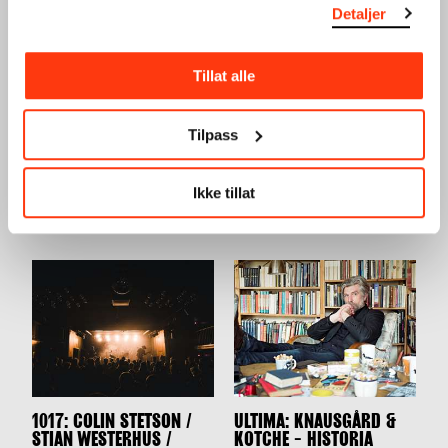
Detaljer
Tillat alle
Tilpass
BRIAN BLADE & HANNA
NATURAL INFORMATION
PAULSBERG
SOCIETY
Ikke tillat
OSLO JAZZFESTIVAL
OSLO JAZZFESTIVAL
12.08.2026
,
20:00
13.08.2026
,
19:00
1017: COLIN STETSON /
ULTIMA: KNAUSGÅRD &
STIAN WESTERHUS /
KOTCHE - HISTORIA