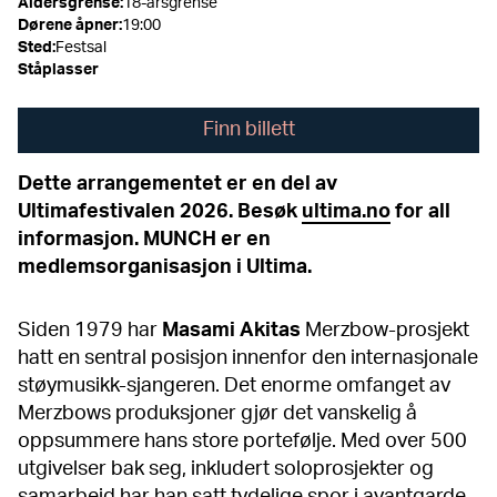
Aldersgrense
:
18-årsgrense
Dørene åpner
:
19:00
Sted
:
Festsal
Ståplasser
Finn billett
Dette arrangementet er en del av
Ultimafestivalen 2026. Besøk
ultima.no
for all
informasjon. MUNCH er en
medlemsorganisasjon i Ultima.
Siden 1979 har
Masami Akitas
Merzbow-prosjekt
hatt en sentral posisjon innenfor den internasjonale
støymusikk-sjangeren. Det enorme omfanget av
Merzbows produksjoner gjør det vanskelig å
oppsummere hans store portefølje. Med over 500
utgivelser bak seg, inkludert soloprosjekter og