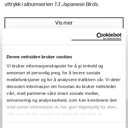
uttrykk i albumserien
13 Japanese Birds
.
Vis mer
TILGJENGELIGHET
Denne nettsiden bruker cookies
Inkluderende og tilgjengelige kunstopplevelser for alle.
Vi bruker informasjonskapsler for å gi innhold og
Les mer
annonser et personlig preg, for å levere sosiale
mediefunksjoner og for å analysere trafikken vår. Vi deler
dessuten informasjon om hvordan du bruker nettstedet
vårt, med partnerne våre innen sosiale medier,
annonsering og analysearbeid, som kan kombinere den
med annen informasjon du har gjort tilgjengelig for dem,
eller som de har samlet inn gjennom din bruk av
SE OGSÅ
tjenestene deres.