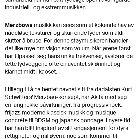
samarbeid har han satt tydelige spor i avantgarde,
industriell- og ekstremmusikken.
Merzbows
musikk kan sees som et kokende hav av
nådeløse teksturer og skurrende lyder som aldri
slutter å bruse. For denne støymusikeren handler
det like mye om visjon som volum. Når ørene først
har tilpasset seg hans unike frekvenser, avslører de
tette lydveggene ofte en uventet skjønnhet og
klarhet midt i kaoset.
I tillegg til å ha hentet navnet sitt fra dadaisten Kurt
Schwitters' Merzbau-konsept, har Akita med seg
en lang rekke påvirkninger, fra progressiv rock,
frijazz, moderne klassisk musikk og musique
concrète til BDSM og japansk bondage. I nyere tid
har han blitt inspirert av sitt engasjement for dyrs
rettigheter og miljøvern, noe som kommer til