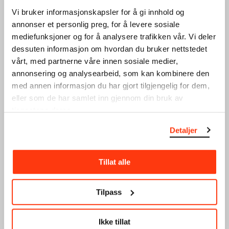
Vi bruker informasjonskapsler for å gi innhold og
annonser et personlig preg, for å levere sosiale
mediefunksjoner og for å analysere trafikken vår. Vi deler
dessuten informasjon om hvordan du bruker nettstedet
vårt, med partnerne våre innen sosiale medier,
annonsering og analysearbeid, som kan kombinere den
med annen informasjon du har gjort tilgjengelig for dem,
PAULA REGO, SECRETS &
LAG DIN EGEN POPUP-
eller som de har samlet inn gjennom din bruk av
STORIES
TEGNING!
tjenestene deres.
FILMVISNING
BARNAS KUNSTDAG
01.08.2026
,
12:30
16.08.2026
,
10:00–15:30
Detaljer
Drop-in
Tillat alle
Tilpass
Ikke tillat