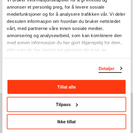
annonser et personlig preg, for å levere sosiale
Vis mer
mediefunksjoner og for å analysere trafikken vår. Vi deler
dessuten informasjon om hvordan du bruker nettstedet
vårt, med partnerne våre innen sosiale medier,
annonsering og analysearbeid, som kan kombinere den
TILGJENGELIGHET
med annen informasjon du har gjort tilgjengelig for dem,
Inkluderende og tilgjengelige kunstopplevelser for alle.
eller som de har samlet inn gjennom din bruk av
tjenestene deres.
Les mer
Detaljer
Tillat alle
Tilpass
SE OGSÅ
Ikke tillat