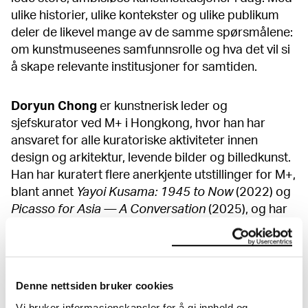
ulike historier, ulike kontekster og ulike publikum
deler de likevel mange av de samme spørsmålene:
om kunstmuseenes samfunnsrolle og hva det vil si
å skape relevante institusjoner for samtiden.
Doryun Chong
er kunstnerisk leder og
sjefskurator ved M+ i Hongkong, hvor han har
ansvaret for alle kuratoriske aktiviteter innen
design og arkitektur, levende bilder og billedkunst.
Han har kuratert flere anerkjente utstillinger for M+,
blant annet
Yayoi Kusama: 1945 to Now
(2022) og
Picasso for Asia — A Conversation
(2025), og har
organisert Hongkongs deltakelse i Venezia-
biennalen fra 2015 til 2024. Før han begynte i M+,
jobbet han ved MoMA i New York, Walker Art
Center i Minneapolis og Asian Art Museum i San
Denne nettsiden bruker cookies
Francisco.
Vi bruker informasjonskapsler for å gi innhold og