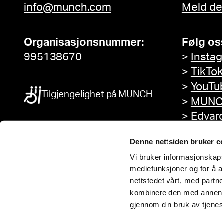
info@munch.com
Meld de
Organisasjonsnummer:
Følg os
995138670
>
Insta
>
TikTo
>
YouTu
Tilgjengelighet på MUNCH
>
MUNC
>
Edvar
Facebo
Denne nettsiden bruker c
Vi bruker informasjonskapsl
mediefunksjoner og for å a
nettstedet vårt, med part
kombinere den med annen in
gjennom din bruk av tjene