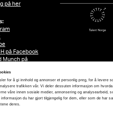
g på her
s:
gram
k
be
H på Facebook
d Munch på
ok
ookies
er for å gi innhold og annonser et personlig preg, for å levere s
nalysere trafikken vår. Vi deler dessuten informasjon om hvorda
nerne våre innen sosiale medier, annonsering og analysearbeid, 
formasjon du har gjort tilgjengelig for dem, eller som de har sa
stene deres.