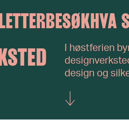
LETTER
BESØK
HVA 
I høstferien byr
KSTED
designverksted
design og silk
Vis mer