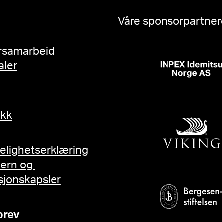
Våre sponsorpartnere
rsamarbeid
aler
ikk
gelighetserklæring
vern og
sjonskapsler
brev