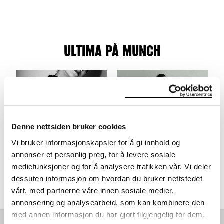
ULTIMA PÅ MUNCH
Denne nettsiden bruker cookies
Vi bruker informasjonskapsler for å gi innhold og
ULTIMA: HATIS NOIT
ULTIMA: SMERZ & GAEA
annonser et personlig preg, for å levere sosiale
TIDLIGERE DEN DAGEN
17.09.2023
,
15:00
mediefunksjoner og for å analysere trafikken vår. Vi deler
16.09.2023
,
21:00
Festsal
dessuten informasjon om hvordan du bruker nettstedet
Festsal
vårt, med partnerne våre innen sosiale medier,
annonsering og analysearbeid, som kan kombinere den
med annen informasjon du har gjort tilgjengelig for dem,