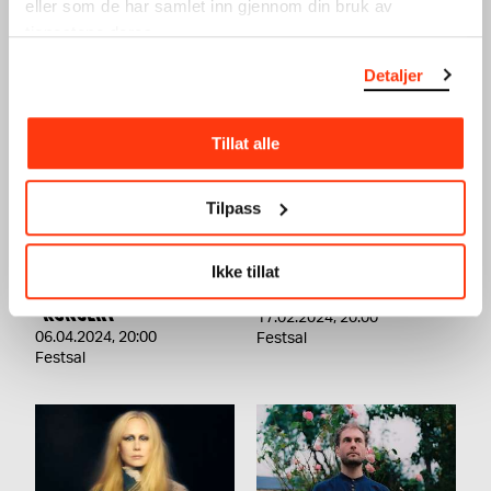
eller som de har samlet inn gjennom din bruk av
SE OGSÅ
tjenestene deres.
Detaljer
Tillat alle
Tilpass
TERRAFORMA
UTE PRESENTS: AURAL
PRESENTERER: LORENZO
CONNECTION VOL.2
Ikke tillat
SENNI + FAKETHIAS
KONSERT
KONSERT
17.02.2024
,
20:00
06.04.2024
,
20:00
Festsal
Festsal