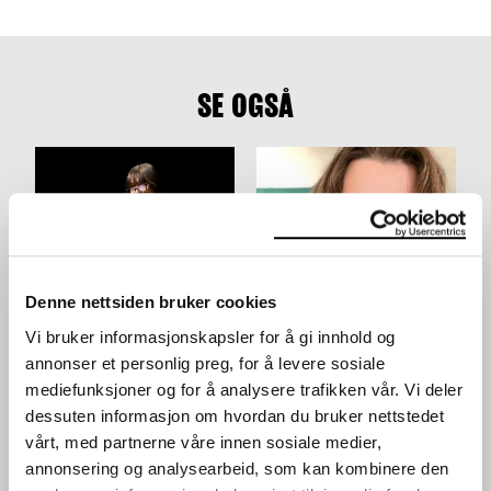
SE OGSÅ
Denne nettsiden bruker cookies
JORDSVINGNINGER: ALI
CORPUS INFINITUM:
Vi bruker informasjonskapsler for å gi innhold og
SMITH
EMMA ARNOLD
SAMTALE
SAMTALE
annonser et personlig preg, for å levere sosiale
28.04.2024
,
14:00
14.03.2024
,
18:00
mediefunksjoner og for å analysere trafikken vår. Vi deler
Festsal
Utstilling 9.etg
dessuten informasjon om hvordan du bruker nettstedet
vårt, med partnerne våre innen sosiale medier,
annonsering og analysearbeid, som kan kombinere den