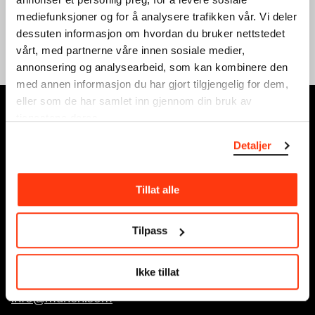
mediefunksjoner og for å analysere trafikken vår. Vi deler
dessuten informasjon om hvordan du bruker nettstedet
Se full kalender
vårt, med partnerne våre innen sosiale medier,
annonsering og analysearbeid, som kan kombinere den
med annen informasjon du har gjort tilgjengelig for dem,
eller som de har samlet inn gjennom din bruk av
MUNCH, Bjørvika:
tjenestene deres.
Edvard Munchs plass 1, 0194 Oslo
Detaljer
Ordinære åpningstider
Søn - tirs: 10 - 18
Tillat alle
Ons - lør: 10 - 21
Se alle åpningstider
Tilpass
Postadresse:
Postboks 3304 Sørenga, 0140 Oslo
Ikke tillat
info@munch.com