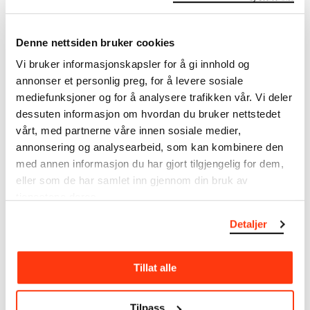
OSLO JAZZFESTIVAL:
OSLO JAZZFESTIVAL:
JASON MORAN (SOLO)
JASON MORAN &
Denne nettsiden bruker cookies
KONSERT & SAMTALE
TRONDHEIM
JAZZORKESTER
17.08.2022
,
21:30–23:30
Vi bruker informasjonskapsler for å gi innhold og
18.08.2022
,
19:00
Monumental
annonser et personlig preg, for å levere sosiale
Festsal
mediefunksjoner og for å analysere trafikken vår. Vi deler
dessuten informasjon om hvordan du bruker nettstedet
vårt, med partnerne våre innen sosiale medier,
annonsering og analysearbeid, som kan kombinere den
med annen informasjon du har gjort tilgjengelig for dem,
eller som de har samlet inn gjennom din bruk av
tjenestene deres.
Detaljer
OSLO JAZZ FESTIVAL:
OSLO JAZZFESTIVAL: ANJA
ANTHONY BRAXTON -
LECHNER & FRANÇOIS
DIAMOND CURTAIN WALL
COUTURIER - LONTANO
TRIO
Tillat alle
20.08.2022
,
19:00
19.08.2022
,
19:00
Festsal
Festsal
Tilpass