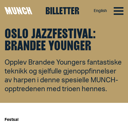
MUNCH
BILLETTER
English
Hopp til innhold
OSLO JAZZFESTIVAL:
BRANDEE YOUNGER
Opplev Brandee Youngers fantastiske
teknikk og sjelfulle gjenoppfinnelser
av harpen i denne spesielle MUNCH-
opptredenen med trioen hennes.
Festsal