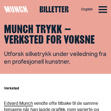
MUNCH
BILLETTER
English
Hopp til innhold
MUNCH TRYKK –
VERKSTED FOR VOKSNE
Utforsk silketrykk under veiledning fra
en profesjonell kunstner.
Verksted
Edvard Munch
vendte ofte tilbake til de samme
temaene når han lagde grafikk, men varierte og