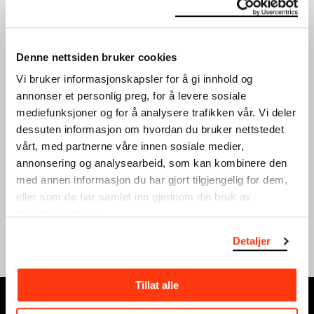
Denne nettsiden bruker cookies
Vi bruker informasjonskapsler for å gi innhold og
annonser et personlig preg, for å levere sosiale
mediefunksjoner og for å analysere trafikken vår. Vi deler
UNG VINTERFERIE:
UNG VINTERFERIE:
dessuten informasjon om hvordan du bruker nettstedet
SILKETRYKK
GRAFISK DESIGN
vårt, med partnerne våre innen sosiale medier,
VERKSTED
VERKSTED
annonsering og analysearbeid, som kan kombinere den
20.02.2024
,
15:00
19.02.2024
,
15:00
med annen informasjon du har gjort tilgjengelig for dem,
Verksted
Verksted
eller som de har samlet inn gjennom din bruk av
tjenestene deres.
Se full kalender
Detaljer
Tillat alle
MUNCH, Bjørvika: