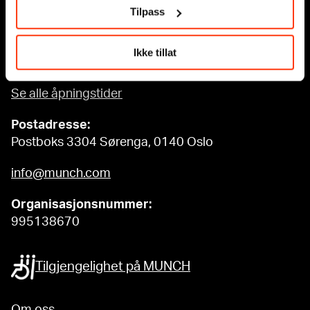
Edvard Munchs plass 1, 0194 Oslo
Tilpass
Ordinære åpningstider
Ikke tillat
Søn - tirs: 10 - 18
Ons - lør: 10 - 21
Se alle åpningstider
Postadresse:
Postboks 3304 Sørenga, 0140 Oslo
info@munch.com
Organisasjonsnummer:
995138670
Tilgjengelighet på MUNCH
Om oss