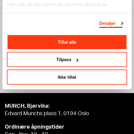
eller som de har samlet inn gjennom din bruk av
tjenestene deres.
Detaljer
OLSENBANDEN SISTE
KOKKELIMUNCH
SKRIK!
IMPRO-OMVISNING OG
FILMVISNING
VERKSTED FOR
Tillat alle
FØRSKOLEBARN
21.01.2024
,
13:30
Utstillingsbesøk og verksted
Festsal
Tilpass
Se full kalender
Ikke tillat
MUNCH, Bjørvika:
Edvard Munchs plass 1, 0194 Oslo
Ordinære åpningstider