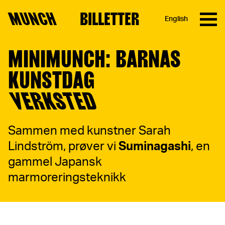
MUNCH
BILLETTER
English
Hopp til innhold
MINIMUNCH: BARNAS
KUNSTDAG
VERKSTED
Sammen med kunstner Sarah
Lindström, prøver vi
Suminagashi
, en
gammel Japansk
marmoreringsteknikk