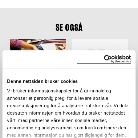
SE OGSÅ
Denne nettsiden bruker cookies
AKTIVITETSBORD I LOBBY
SKRIK! DONALD DUCKER
Vi bruker informasjonskapsler for å gi innhold og
OPP PÅ MUNCH!
24.03.2024
,
10:00–16:00
annonser et personlig preg, for å levere sosiale
21.01.2024
,
11:00
Lobby
mediefunksjoner og for å analysere trafikken vår. Vi deler
Festsal
dessuten informasjon om hvordan du bruker nettstedet
vårt, med partnerne våre innen sosiale medier,
annonsering og analysearbeid, som kan kombinere den
med annen informasjon du har gjort tilgjengelig for dem,