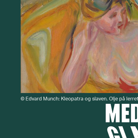
©
Edvard Munch: Kleopatra og slaven. Olje på ler
MED
GI