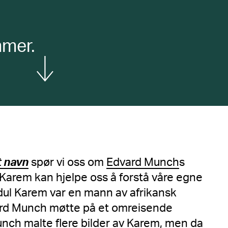
mmer.
Vis mer
t navn
spør vi oss om
Edvard Munch
s
 Karem kan hjelpe oss å forstå våre egne
ul Karem var en mann av afrikansk
rd Munch møtte på et omreisende
Munch malte flere bilder av Karem, men da