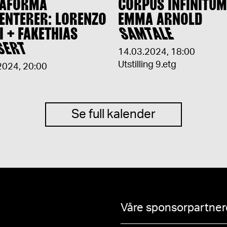
RAFORMA
CORPUS INFINITUM
ENTERER: LORENZO
EMMA ARNOLD
I + FAKETHIAS
SAMTALE
SERT
14.03.2024
,
18:00
Utstilling 9.etg
2024
,
20:00
Se full kalender
Våre sponsorpartnere