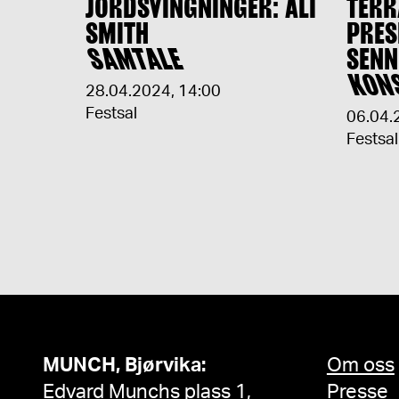
JORDSVINGNINGER: ALI
TER
SMITH
PRES
SAMTALE
SENN
KON
28.04.2024
,
14:00
Festsal
06.04.
Festsal
MUNCH, Bjørvika:
Om oss
Edvard Munchs plass 1,
Presse