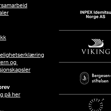
rsamarbeid
aler
ikk
gelighetserklæring
vern og
sjonskapsler
brev
g på her