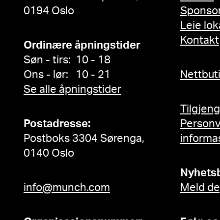
0194 Oslo
Sponso
Leie lok
Kontakt
Ordinære åpningstider
Søn - tirs: 10 - 18
Ons - lør: 10 - 21
Nettbut
Se alle åpningstider
Tilgjen
Postadresse:
Person
Postboks 3304 Sørenga,
informa
0140 Oslo
Nyhets
info@munch.com
Meld de