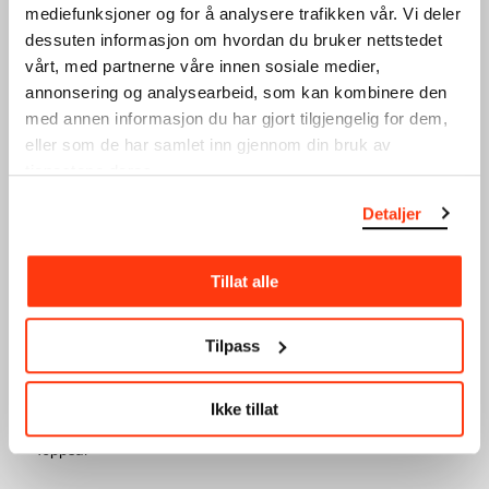
mediefunksjoner og for å analysere trafikken vår. Vi deler
KUNSTPRAT FOR MEDLEM
BOKLANSERING FOR
dessuten informasjon om hvordan du bruker nettstedet
MEDLEM:
vårt, med partnerne våre innen sosiale medier,
21.03.2024
,
16:00
STORMEN
Toppsal
annonsering og analysearbeid, som kan kombinere den
12.10.2023
,
18:00
med annen informasjon du har gjort tilgjengelig for dem,
Festsal
eller som de har samlet inn gjennom din bruk av
tjenestene deres.
Detaljer
Tillat alle
KUNSTPRAT FOR MEDLEM:
OMVISNING FOR MEDLEM
Tilpass
ALICE NEEL
GOYA OG MUNCH
HVER PERSON ER ET
06.02.2024
,
15:45
EGET UNIVERS
Ikke tillat
3. etg
18.10.2023
,
17:00
Toppsal