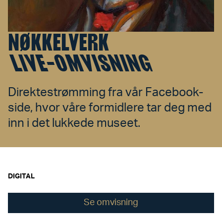
NØKKELVERK
LIVE-OMVISNING
Direktestrømming fra vår Facebook-
side, hvor våre formidlere tar deg med
inn i det lukkede museet.
DIGITAL
Se omvisning