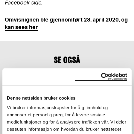
Facebook-side
.
Omvisnignen ble gjennomført 23. april 2020, og
kan sees her
SE OGSÅ
Denne nettsiden bruker cookies
Vi bruker informasjonskapsler for å gi innhold og
annonser et personlig preg, for å levere sosiale
OMVISNING FOR MEDLEM
OMVISNING FOR MEDLEM
mediefunksjoner og for å analysere trafikken vår. Vi deler
GOYA OG MUNCH
ALICE NEEL
dessuten informasjon om hvordan du bruker nettstedet
06.02.2024
,
15:45
21.11.2023
,
15:45