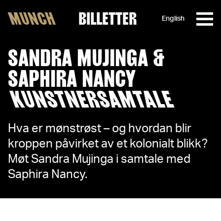
MUNCH
BILLETTER
English
Hopp til innhold
SANDRA MUJINGA &
SAPHIRA NANCY
KUNSTNERSAMTALE
Hva er mønstrøst – og hvordan blir
kroppen påvirket av et kolonialt blikk?
Møt Sandra Mujinga i samtale med
Saphira Nancy.