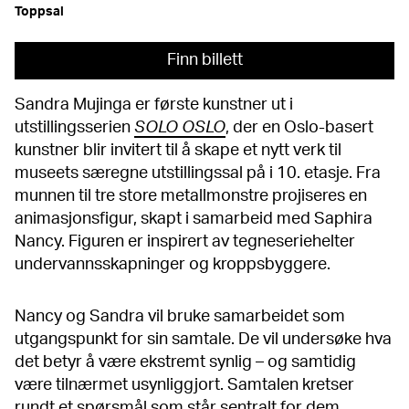
Toppsal
Finn billett
Sandra Mujinga er første kunstner ut i
utstillingsserien
SOLO OSLO
, der en Oslo-basert
kunstner blir invitert til å skape et nytt verk til
museets særegne utstillingssal på i 10. etasje. Fra
munnen til tre store metallmonstre projiseres en
animasjonsfigur, skapt i samarbeid med Saphira
Nancy. Figuren er inspirert av tegneseriehelter
undervannsskapninger og kroppsbyggere.
Nancy og Sandra vil bruke samarbeidet som
utgangspunkt for sin samtale. De vil undersøke hva
det betyr å være ekstremt synlig – og samtidig
være tilnærmet usynliggjort. Samtalen kretser
rundt et spørsmål som står sentralt for dem