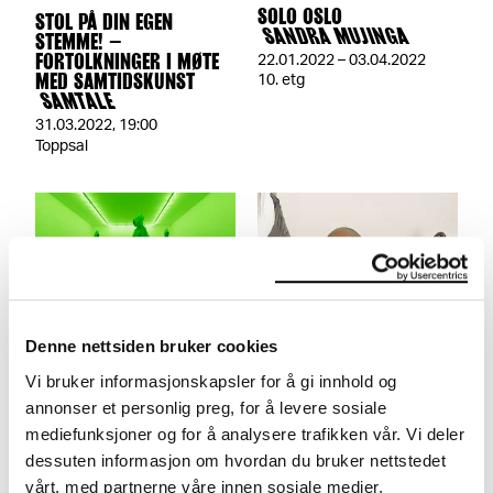
SOLO OSLO
STOL PÅ DIN EGEN
SANDRA MUJINGA
STEMME! –
FORTOLKNINGER I MØTE
22.01.2022 – 03.04.2022
MED SAMTIDSKUNST
10. etg
SAMTALE
31.03.2022
,
19:00
Toppsal
Denne nettsiden bruker cookies
Sandra Mujinga – skisse
«Det handler om å skape
Vi bruker informasjonskapsler for å gi innhold og
til en utstillingshistorikk
det jeg vil se i verden»
annonser et personlig preg, for å levere sosiale
Kurator for samtidskunst
En samtale mellom Sandra
Tominga O’Donnell sporer
Mujinga og Zeenat Amiri.
mediefunksjoner og for å analysere trafikken vår. Vi deler
røttene til Sandra Mujingas
dessuten informasjon om hvordan du bruker nettstedet
nye installasjon på…
vårt, med partnerne våre innen sosiale medier,