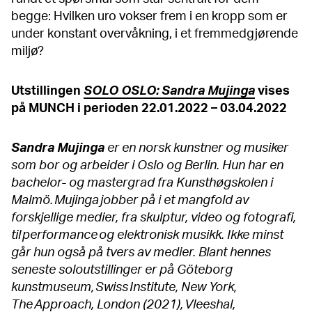
begge: Hvilken uro vokser frem i en kropp som er
under konstant overvåkning, i et fremmedgjørende
miljø?
Utstillingen
SOLO OSLO: Sandra Mujinga
vises
på MUNCH i perioden 22.01.2022 – 03.04.2022
Sandra Mujinga
er en norsk kunstner og musiker
som bor og arbeider i Oslo og Berlin. Hun har en
bachelor- og mastergrad fra Kunsthøgskolen i
Malmö. Mujinga jobber på i et mangfold av
forskjellige medier, fra skulptur, video og fotografi,
til performance og elektronisk musikk. Ikke minst
går hun også på tvers av medier. Blant hennes
seneste soloutstillinger er på Göteborg
kunstmuseum, Swiss Institute, New York,
The Approach, London (2021), Vleeshal,