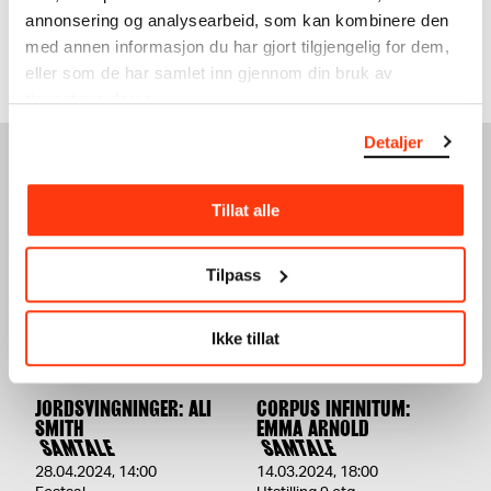
annonsering og analysearbeid, som kan kombinere den
Vis mer
med annen informasjon du har gjort tilgjengelig for dem,
eller som de har samlet inn gjennom din bruk av
tjenestene deres.
Detaljer
SE OGSÅ
Tillat alle
Tilpass
Ikke tillat
JORDSVINGNINGER: ALI
CORPUS INFINITUM:
SMITH
EMMA ARNOLD
SAMTALE
SAMTALE
28.04.2024
,
14:00
14.03.2024
,
18:00