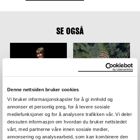
SE OGSÅ
Denne nettsiden bruker cookies
JORDSVINGNINGER: ALI
TERRAFORMA
SMITH
PRESENTERER: LORENZO
Vi bruker informasjonskapsler for å gi innhold og
SAMTALE
SENNI + FAKETHIAS
annonser et personlig preg, for å levere sosiale
KONSERT
28.04.2024
,
14:00
mediefunksjoner og for å analysere trafikken vår. Vi deler
06.04.2024
,
20:00
Festsal
dessuten informasjon om hvordan du bruker nettstedet
Festsal
vårt, med partnerne våre innen sosiale medier,
annonsering og analysearbeid, som kan kombinere den