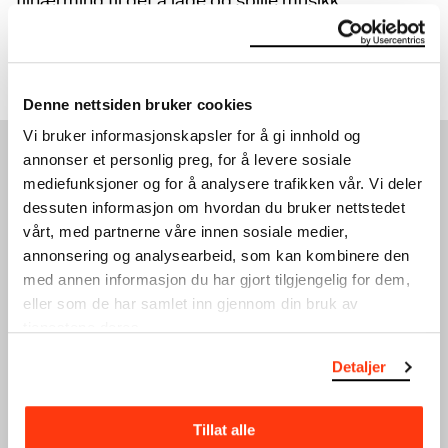
tilnærming til det å lage og spille musikk.
Vis mer
Denne nettsiden bruker cookies
Vi bruker informasjonskapsler for å gi innhold og
annonser et personlig preg, for å levere sosiale
SE OGSÅ
mediefunksjoner og for å analysere trafikken vår. Vi deler
dessuten informasjon om hvordan du bruker nettstedet
vårt, med partnerne våre innen sosiale medier,
annonsering og analysearbeid, som kan kombinere den
med annen informasjon du har gjort tilgjengelig for dem,
eller som de har samlet inn gjennom din bruk av
tjenestene deres.
Detaljer
TERRAFORMA
UTE PRESENTS: AURAL
PRESENTERER: LORENZO
CONNECTION VOL.2
SENNI + FAKETHIAS
KONSERT
Tillat alle
KONSERT
17.02.2024
,
20:00