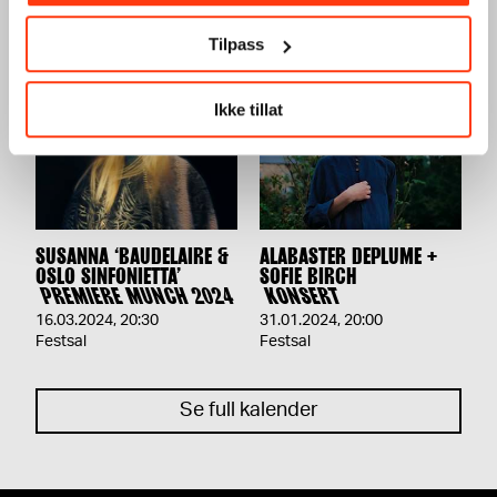
06.04.2024
,
20:00
Festsal
Festsal
Tilpass
Ikke tillat
SUSANNA ‘BAUDELAIRE &
ALABASTER DEPLUME +
OSLO SINFONIETTA’
SOFIE BIRCH
PREMIERE MUNCH 2024
KONSERT
16.03.2024
,
20:30
31.01.2024
,
20:00
Festsal
Festsal
Se full kalender