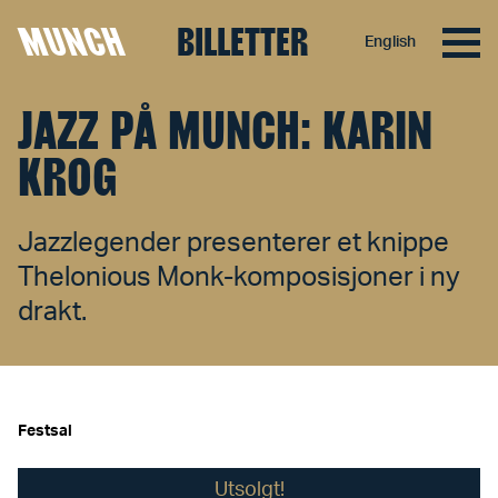
MUNCH
BILLETTER
English
Hopp til innhold
JAZZ PÅ MUNCH: KARIN
KROG
Jazzlegender presenterer et knippe
Thelonious Monk-komposisjoner i ny
drakt.
Festsal
Utsolgt!