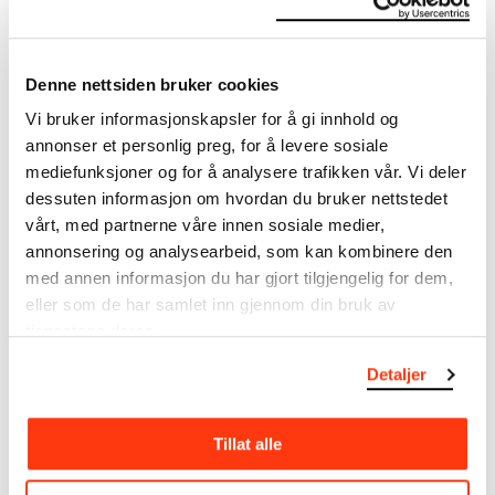
JAZZ PÅ MUNCH – GARD NILSSEN ACOUSTIC UNITY
24.05.2023
,
20:00
Festsal
Denne nettsiden bruker cookies
Vi bruker informasjonskapsler for å gi innhold og
annonser et personlig preg, for å levere sosiale
mediefunksjoner og for å analysere trafikken vår. Vi deler
dessuten informasjon om hvordan du bruker nettstedet
vårt, med partnerne våre innen sosiale medier,
annonsering og analysearbeid, som kan kombinere den
med annen informasjon du har gjort tilgjengelig for dem,
Jazz på MUNCH
eller som de har samlet inn gjennom din bruk av
Konsertserie med røtter
tjenestene deres.
tilbake til 1960-tallet,
programmert i samarbeid
Detaljer
med Oslo Jazzfestival.
Tillat alle
Mer om Jazz på MUNCH