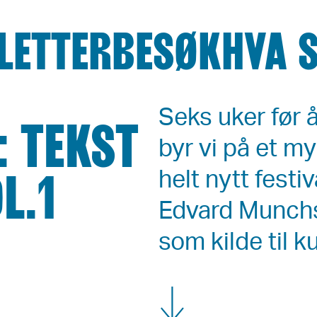
LETTER
BESØK
HVA 
Seks uker før
 TEKST
byr vi på et my
L.1
helt nytt festi
Edvard Munchs
som kilde til k
Vis mer