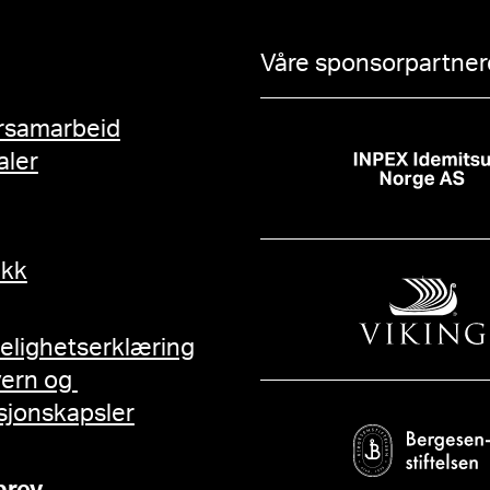
Våre sponsorpartnere
rsamarbeid
aler
ikk
gelighetserklæring
vern og
sjonskapsler