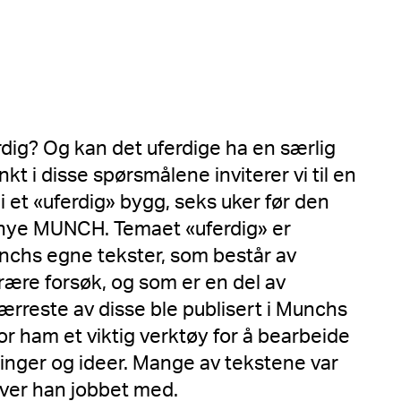
rdig? Og kan det uferdige ha en særlig
t i disse spørsmålene inviterer vi til en
i et «uferdig» bygg, seks uker før den
v nye MUNCH. Temaet «uferdig» er
unchs egne tekster, som består av
erære forsøk, og som er en del av
ærreste av disse ble publisert i Munchs
 for ham et viktig verktøy for å bearbeide
aringer og ideer. Mange av tekstene var
tiver han jobbet med.