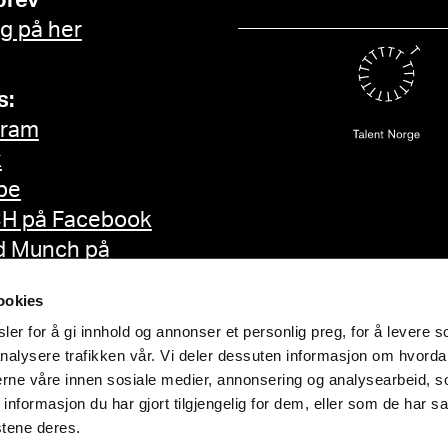
brev
g på her
s:
gram
k
be
H på Facebook
d Munch på
ok
ookies
er for å gi innhold og annonser et personlig preg, for å levere s
nalysere trafikken vår. Vi deler dessuten informasjon om hvorda
nerne våre innen sosiale medier, annonsering og analysearbeid, 
formasjon du har gjort tilgjengelig for dem, eller som de har sa
stene deres.