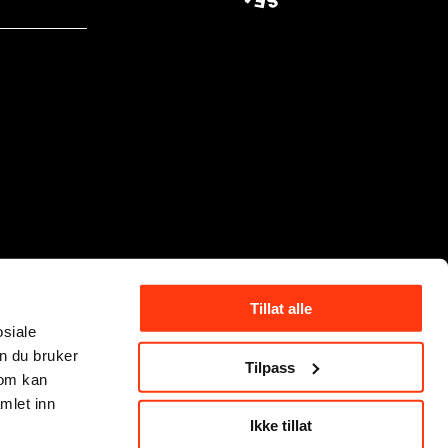
Tillat alle
osiale
n du bruker
Tilpass
som kan
mlet inn
Ikke tillat