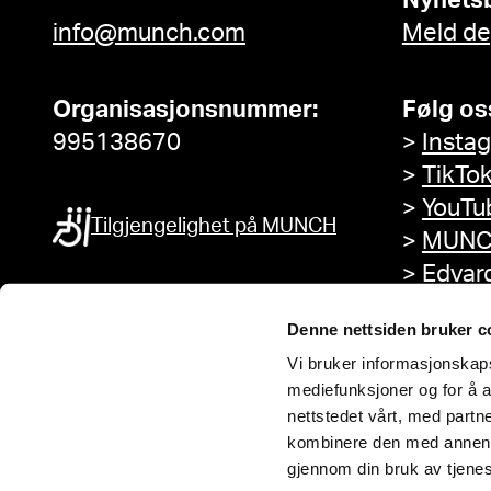
Nyhets
info@munch.com
Meld de
Organisasjonsnummer:
Følg os
995138670
>
Insta
>
TikTo
>
YouTu
Tilgjengelighet på MUNCH
>
MUNC
>
Edvar
Facebo
Denne nettsiden bruker c
Vi bruker informasjonskapsl
mediefunksjoner og for å a
nettstedet vårt, med part
kombinere den med annen in
gjennom din bruk av tjene