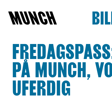
MUNCH
BIL
Hopp til innhold
FREDAGSPASS:
PÅ MUNCH, VO
UFERDIG