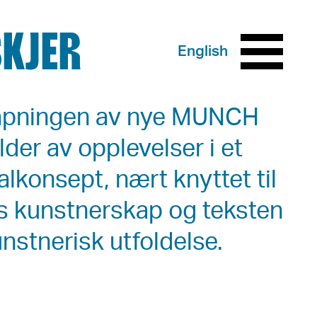
SKJER
English
 åpningen av nye MUNCH
lder av opplevelser i et
valkonsept, nært knyttet til
 kunstnerskap og teksten
unstnerisk utfoldelse.