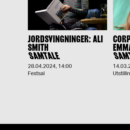
JORDSVINGNINGER: ALI
CORP
SMITH
EMM
SAMTALE
SAM
28.04.2024
,
14:00
14.03.
Festsal
Utstilli