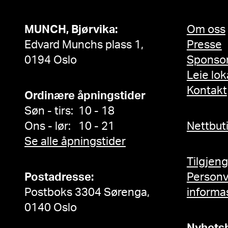
MUNCH, Bjørvika:
Om oss
Edvard Munchs plass 1,
Presse
0194 Oslo
Sponso
Leie lok
Kontakt
Ordinære åpningstider
Søn - tirs: 10 - 18
Ons - lør: 10 - 21
Nettbut
Se alle åpningstider
Tilgjen
Postadresse:
Person
Postboks 3304 Sørenga,
informa
0140 Oslo