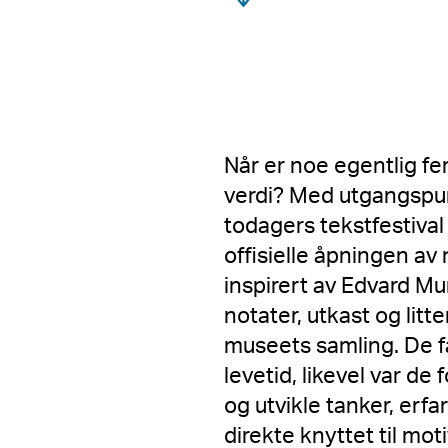
Når er noe egentlig fe
verdi? Med utgangspunk
todagers tekstfestival 
offisielle åpningen a
inspirert av Edvard M
notater, utkast og litt
museets samling. De f
levetid, likevel var de
og utvikle tanker, erf
direkte knyttet til mo