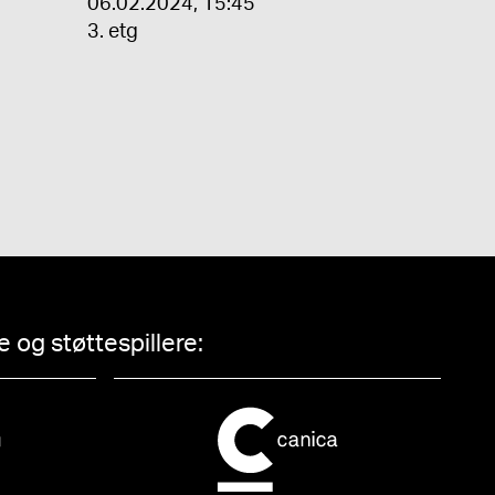
06.02.2024
,
15:45
3. etg
 og støttespillere: