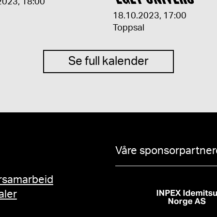
2023
,
18:00
18.10.2023
,
17:00
Toppsal
Se full kalender
Våre sponsorpartnere
rsamarbeid
aler