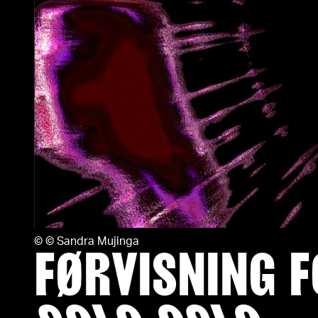
©
© Sandra Mujinga
FØRVISNING 