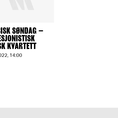
SISK SØNDAG –
SJONISTISK
SK KVARTETT
022
,
14:00