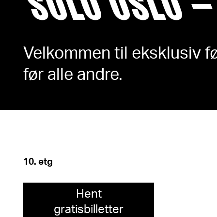
SOLO OSLO 
Velkommen til eksklusiv fø
før alle andre.
10. etg
Hent
gratisbilletter