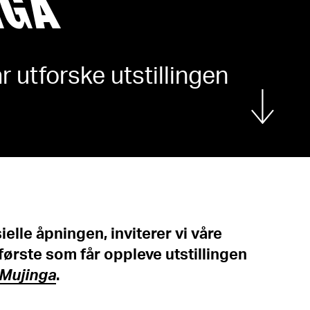
NGA
 utforske utstillingen
Vis mer
ielle åpningen, inviterer vi våre
første som får oppleve utstillingen
Mujinga
.