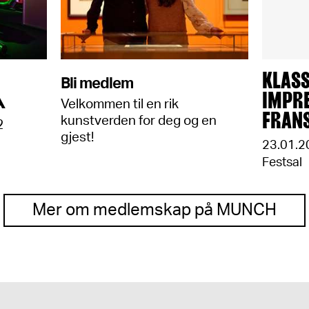
KLAS
Bli medlem
A
IMPRE
Velkommen til en rik
FRAN
kunstverden for deg og en
2
gjest!
23.01.2
Festsal
Mer om medlemskap på MUNCH