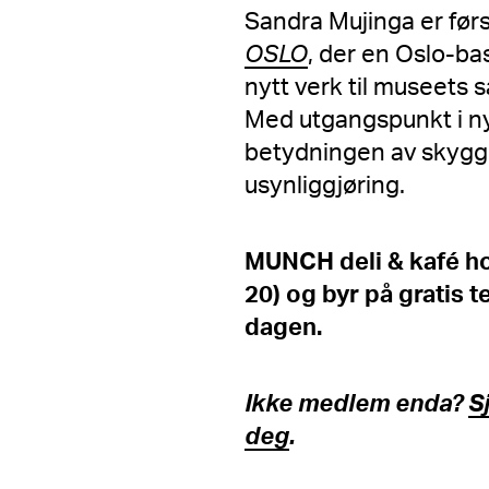
Sandra Mujinga er førs
OSLO
, der en Oslo-bas
nytt verk til museets s
Med utgangspunkt i ny
betydningen av skygge
usynliggjøring.
MUNCH deli & kafé hold
20) og byr på gratis 
dagen.
Ikke medlem enda?
S
deg
.