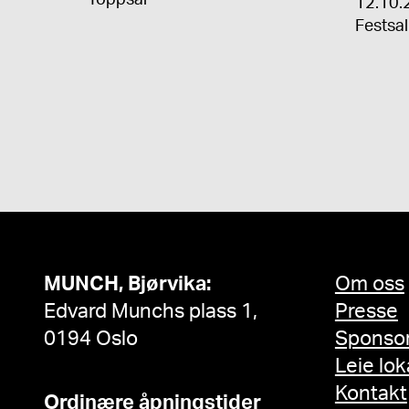
Toppsal
12.10.
Festsal
MUNCH, Bjørvika:
Om oss
Edvard Munchs plass 1,
Presse
0194 Oslo
Sponso
Leie lok
Kontakt
Ordinære åpningstider