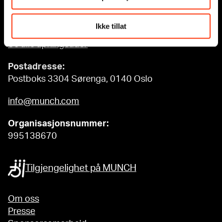
Ordinære åpningstider
Søn - tirs: 10 - 18
Ikke tillat
Ons - lør: 10 - 21
Se alle åpningstider
Postadresse:
Postboks 3304 Sørenga, 0140 Oslo
info@munch.com
Organisasjonsnummer:
995138670
Tilgjengelighet på MUNCH
Om oss
Presse