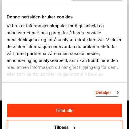
Denne nettsiden bruker cookies
Vi bruker informasjonskapsler for å gi innhold og
annonser et personlig preg, for å levere sosiale
KUNSTPRAT FOR MEDLEM:
OMVISNING FOR MEDLEM
ALICE NEEL
GOYA OG MUNCH
mediefunksjoner og for å analysere trafikken vår. Vi deler
HVER PERSON ER ET
dessuten informasjon om hvordan du bruker nettstedet
06.02.2024
,
15:45
EGET UNIVERS
3. etg
vårt, med partnerne våre innen sosiale medier,
18.10.2023
,
17:00
annonsering og analysearbeid, som kan kombinere den
Toppsal
med annen informasjon du har gjort tilgjengelig for dem,
eller som de har samlet inn gjennom din bruk av
Se full kalender
tjenestene deres.
Detaljer
Tillat alle
MUNCH, Bjørvika:
Edvard Munchs plass 1, 0194 Oslo
Tilpass