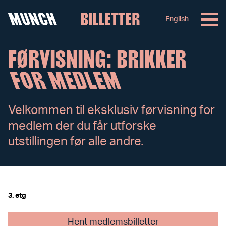
MUNCH
BILLETTER
English
Hopp til innhold
FØRVISNING: BRIKKER
FOR MEDLEM
Velkommen til eksklusiv førvisning for
medlem der du får utforske
utstillingen før alle andre.
3. etg
Hent medlemsbilletter