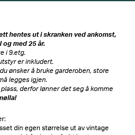
lett hentes ut i skranken ved ankomst,
til og med 25 år.
 i 9.etg.
tstyr er inkludert.
 du ønsker å bruke garderoben, store
må legges igjen.
plass, derfor lønner det seg å komme
mølla!
er:
asset din egen størrelse ut av vintage