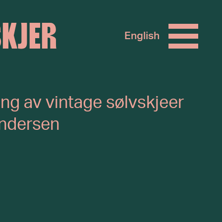
SKJER
English
ing av vintage sølvskjeer
ndersen