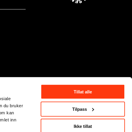
Tillat alle
osiale
n du bruker
Tilpass
som kan
mlet inn
Ikke tillat