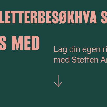
LETTER
BESØK
HVA 
GS MED
Lag din egen r
med Steffen A
Vis mer