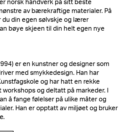
 er norsk håndverk på sitt beste
mønstre av bærekraftige materialer. På
du din egen sølvskje og lærer
kan bøye skjeen til din helt egen nye
 1994) er en kunstner og designer som
 driver med smykkedesign. Han har
Kunstfagskole og har hatt en rekke
ldt workshops og deltatt på markeder. I
an å fange følelser på ulike måter og
ialer. Han er opptatt av miljøet og bruker
ke.