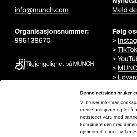
Nyhets
info@munch.com
Meld de
Organisasjonsnummer:
Følg os
995138670
>
Insta
>
TikTo
>
YouTu
Tilgjengelighet på MUNCH
>
MUNC
>
Edvar
Facebo
Denne nettsiden bruker c
Vi bruker informasjonskapsl
mediefunksjoner og for å a
nettstedet vårt, med part
kombinere den med annen in
gjennom din bruk av tjene