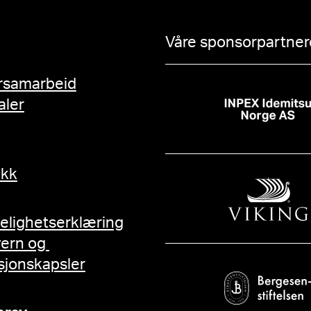
Våre sponsorpartnere
rsamarbeid
aler
ikk
gelighetserklæring
vern og
sjonskapsler