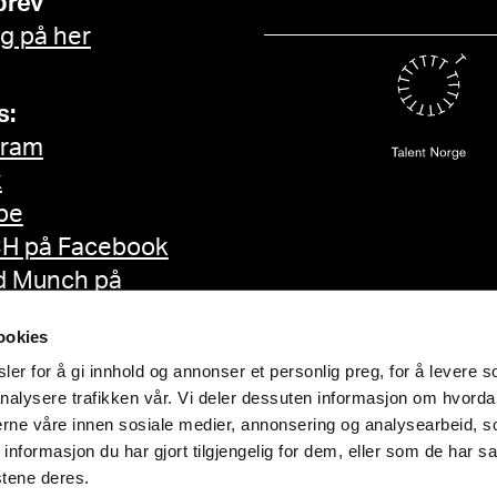
brev
g på her
s:
gram
k
be
H på Facebook
d Munch på
ok
ookies
er for å gi innhold og annonser et personlig preg, for å levere s
nalysere trafikken vår. Vi deler dessuten informasjon om hvorda
nerne våre innen sosiale medier, annonsering og analysearbeid, 
formasjon du har gjort tilgjengelig for dem, eller som de har sa
stene deres.