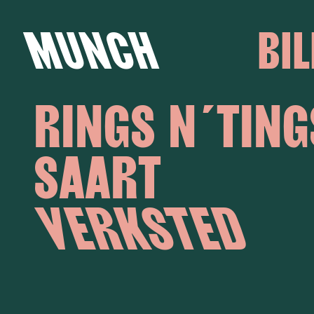
MUNCH
BIL
RINGS N´TIN
Hopp til innhold
SAART
VERKSTED