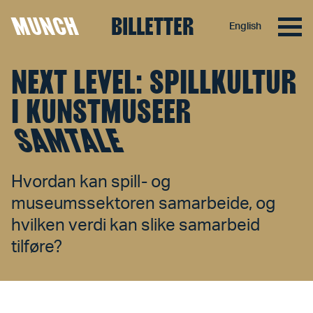
MUNCH
BILLETTER
English
Hopp til innhold
NEXT LEVEL: SPILLKULTUR
I KUNSTMUSEER
SAMTALE
Hvordan kan spill- og
museumssektoren samarbeide, og
hvilken verdi kan slike samarbeid
tilføre?