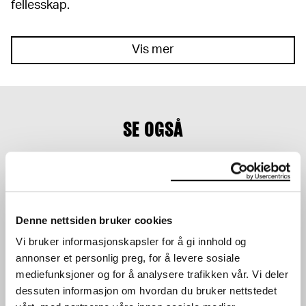
fellesskap.
Vis mer
SE OGSÅ
Denne nettsiden bruker cookies
Vi bruker informasjonskapsler for å gi innhold og
annonser et personlig preg, for å levere sosiale
JORDSVINGNINGER: ALI
CORPUS INFINITUM:
mediefunksjoner og for å analysere trafikken vår. Vi deler
SMITH
EMMA ARNOLD
SAMTALE
SAMTALE
dessuten informasjon om hvordan du bruker nettstedet
28.04.2024
,
14:00
14.03.2024
,
18:00