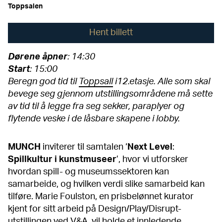
Toppsalen
Hent billett
Dørene åpner
: 14:30
Start
: 15:00
Beregn god tid til
Toppsall
i12.etasje. Alle som skal
bevege seg gjennom utstillingsområdene må sette
av tid til å legge fra seg sekker, paraplyer og
flytende veske i de låsbare skapene i lobby.
MUNCH
inviterer til samtalen ‘
Next
Level
:
Spillkultur
i kunstmuseer
’, hvor vi utforsker
hvordan spill- og museumssektoren kan
samarbeide, og hvilken verdi slike samarbeid kan
tilføre. Marie Foulston, en prisbelønnet kurator
kjent for sitt arbeid på Design/Play/Disrupt-
utstillingen ved V&A, vil holde et innledende