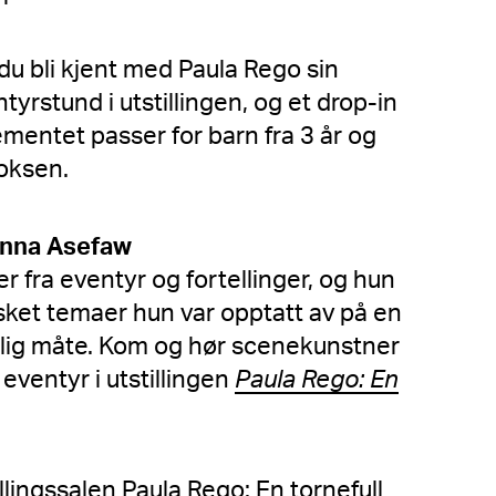
du b
li kjent med Paula Rego sin
rstund i utstillingen, og et drop-in
mentet passer for barn fra 3 år og
voksen.
anna Asefaw
r fra eventyr og fortellinger, og hun
sket temaer hun var opptatt av på en
lig måte. Kom og hør scenekunstner
eventyr i utstillingen
Paula Rego: En
llingssalen Paula Rego: En tornefull