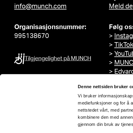
info@munch.com
Meld de
Organisasjonsnummer:
Følg os
995138670
>
Insta
>
TikTo
>
YouTu
Tilgjengelighet på MUNCH
>
MUNC
>
Edvar
Facebo
Denne nettsiden bruker c
Vi bruker informasjonskapsl
mediefunksjoner og for å a
nettstedet vårt, med part
kombinere den med annen in
gjennom din bruk av tjene