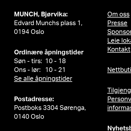
MUNCH, Bjørvika:
Om oss
Edvard Munchs plass 1,
Presse
0194 Oslo
Sponso
Leie lok
Kontakt
Ordinære åpningstider
Søn - tirs: 10 - 18
Ons - lør: 10 - 21
Nettbut
Se alle åpningstider
Tilgjen
Postadresse:
Person
Postboks 3304 Sørenga,
informa
0140 Oslo
Nyhets