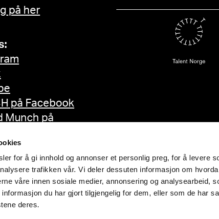
g på her
s:
gram
k
be
H på Facebook
d Munch på
ok
ookies
er for å gi innhold og annonser et personlig preg, for å levere s
nalysere trafikken vår. Vi deler dessuten informasjon om hvorda
nerne våre innen sosiale medier, annonsering og analysearbeid, 
formasjon du har gjort tilgjengelig for dem, eller som de har sa
stene deres.