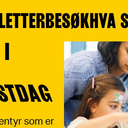
LETTER
BESØK
HVA 
 I
STDAG
ventyr som er