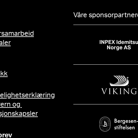
Våre sponsorpartnere
rsamarbeid
aler
ikk
gelighetserklæring
vern og
sjonskapsler
brev