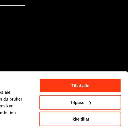
Tillat alle
osiale
n du bruker
Tilpass
som kan
mlet inn
Ikke tillat