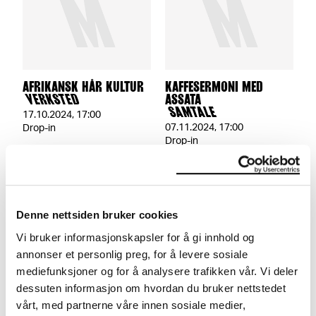
AFRIKANSK HÅR KULTUR
KAFFESERMONI MED
VERKSTED
ASSATA
SAMTALE
17.10.2024
,
17:00
07.11.2024
,
17:00
Drop-in
Drop-in
Denne nettsiden bruker cookies
Vi bruker informasjonskapsler for å gi innhold og
annonser et personlig preg, for å levere sosiale
mediefunksjoner og for å analysere trafikken vår. Vi deler
ZESHAN SHAKAR, DON
FRA FILLE TIL FASHION
dessuten informasjon om hvordan du bruker nettstedet
MARTIN OG HAMZA HERSI
MED MAILLIW
vårt, med partnerne våre innen sosiale medier,
SAMTALE
VERKSTED