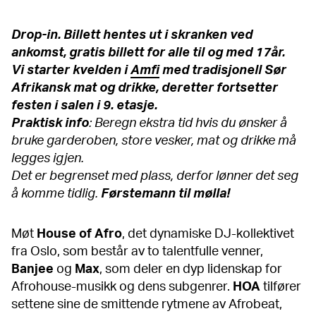
Drop-in. Billett hentes ut i skranken ved
ankomst, gratis billett for alle til og med 17år.
Vi starter kvelden i
Amfi
med tradisjonell Sør
Afrikansk mat og drikke, deretter fortsetter
festen i salen i 9. etasje.
Praktisk info
: Beregn ekstra tid hvis du ønsker å
bruke garderoben, store vesker, mat og drikke må
legges igjen.
Det er begrenset med plass, derfor lønner det seg
å komme tidlig.
Førstemann til mølla!
Møt
House of Afro
, det dynamiske DJ-kollektivet
fra Oslo, som består av to talentfulle venner,
Banjee
og
Max
, som deler en dyp lidenskap for
Afrohouse-musikk og dens subgenrer.
HOA
tilfører
settene sine de smittende rytmene av Afrobeat,