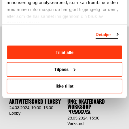
annonsering og analysearbeid, som kan kombinere den
21.11.2024
,
18:00
14.11.2024
,
17:00
med annen informasjon du har gjort tilgjengelig for dem,
Drop-in
Drop-in
eller som de har samlet inn gjennom din bruk av
tjenestene deres.
Detaljer
SE OGSÅ
Tillat alle
Tilpass
Ikke tillat
AKTIVITETSBORD I LOBBY
UNG: SKATEBOARD
WORKSHOP
24.03.2024
,
10:00–16:00
VERKSTED
Lobby
28.03.2024
,
15:00
Verksted