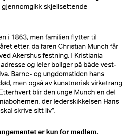
 gjennomgikk skjellsettende
n i 1863, men familien flytter til
ret etter, da faren Christian Munch får
ed Akershus festning. I Kristiania
g adresse og leier boliger på både vest-
lva. Barne- og ungdomstiden hans
ød, men også av kunstnerisk virketrang
 Etterhvert blir den unge Munch en del
tianiabohemen, der lederskikkelsen Hans
al skrive sitt liv”.
rangementet er kun for medlem.