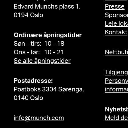
Edvard Munchs plass 1,
Presse
0194 Oslo
Sponso
Leie lok
Kontakt
Ordinære åpningstider
Søn - tirs: 10 - 18
Ons - lør: 10 - 21
Nettbut
Se alle åpningstider
Tilgjen
Postadresse:
Person
Postboks 3304 Sørenga,
informa
0140 Oslo
Nyhets
info@munch.com
Meld de