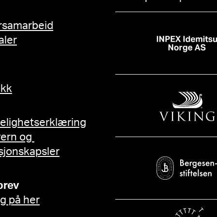
rsamarbeid
aler
ikk
gelighetserklæring
vern og
sjonskapsler
brev
g på her