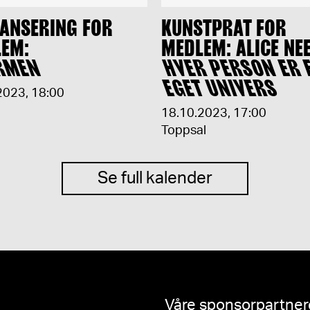
ANSERING FOR
KUNSTPRAT FOR
EM:
MEDLEM: ALICE NE
RMEN
HVER PERSON ER 
EGET UNIVERS
2023
,
18:00
18.10.2023
,
17:00
Toppsal
Se full kalender
Våre sponsorpartnere