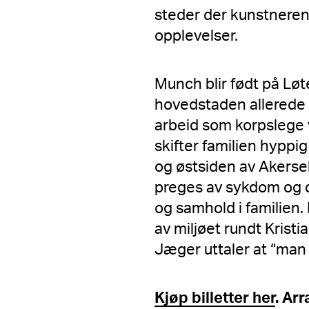
steder der kunstneren
opplevelser.
Munch blir født på Løte
hovedstaden allerede å
arbeid som korpslege v
skifter familien hyppi
og østsiden av Akerse
preges av sykdom og d
og samhold i familien.
av miljøet rundt Kris
Jæger uttaler at “man sk
Kjøp billetter her
. Ar