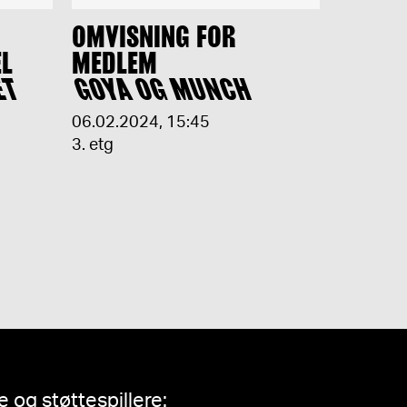
OMVISNING FOR
EL
MEDLEM
ET
GOYA OG MUNCH
06.02.2024
,
15:45
3. etg
 og støttespillere: