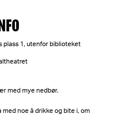
NFO
 plass 1, utenfor biblioteket
altheatret
vær med mye nedbør.
a med noe å drikke og bite i, om