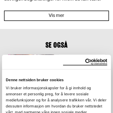
Vis mer
SE OGSÅ
Denne nettsiden bruker cookies
Vi bruker informasjonskapsler for å gi innhold og
annonser et personlig preg, for å levere sosiale
AKTIVITETSBORD I LOBBY
UNG: SKATEBOARD
WORKSHOP
mediefunksjoner og for å analysere trafikken vår. Vi deler
24.03.2024
,
10:00–16:00
VERKSTED
Lobby
dessuten informasjon om hvordan du bruker nettstedet
28.03.2024
,
15:00
vårt, med partnerne våre innen sosiale medier,