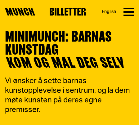
MUNCH
BILLETTER
English
Hopp til innhold
MINIMUNCH: BARNAS
KUNSTDAG
KOM OG MAL DEG SELV
Vi ønsker å sette barnas
kunstopplevelse i sentrum, og la dem
møte kunsten på deres egne
premisser.