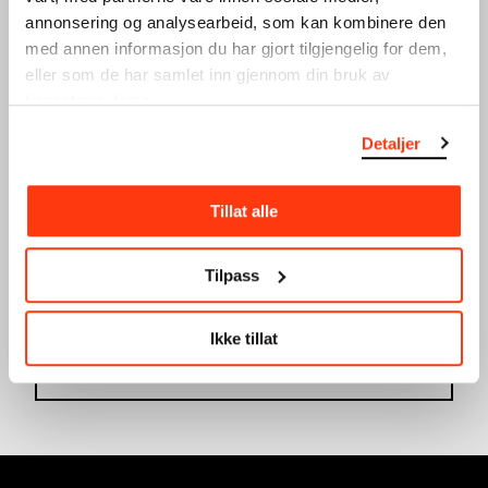
Verksted
annonsering og analysearbeid, som kan kombinere den
med annen informasjon du har gjort tilgjengelig for dem,
eller som de har samlet inn gjennom din bruk av
tjenestene deres.
Detaljer
Tillat alle
UNG VINTERFERIE:
UNG VINTERFERIE:
SILKETRYKK
GRAFISK DESIGN
VERKSTED
VERKSTED
Tilpass
20.02.2024
,
15:00
19.02.2024
,
15:00
Verksted
Verksted
Ikke tillat
Se full kalender