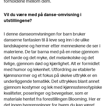
forholdene mellom dem.
Vil du være med på danse-omvisning i
utstillingene?
I denne danseomvisningen for barn bruker
danserne fantasien til å leve seg inn i de ulike
landskapene og hermer etter menneskene de ser i
maleriene. De tar barna med på en reise gjennom
det harde og det myke, det melankolske og det
livlige, gjennom død og kjærlighet. Alt er formidlet
med humor og lekenhet. Utfordring av etablerte
kjønnsnormer og et fokus på skeive uttrykk er en
underliggende tematikk. Det uttrykkes blant annet
gjennom kostymer og lek med kjønnsstereotypiske
kvaliteter, poseringer og bevegelser, som er
materiale hentet fra forestillingen Blooming. Her er
det ingen begrensninger for hvem du kan være!