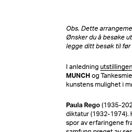
Obs. Dette arrangemen
Ønsker du å besøke uts
legge ditt besøk til f
I anledning
utstillinge
MUNCH
og Tankesmie
kunstens mulighet i m
Paula Rego
(1935-202
diktatur (1932-1974).
spor av erfaringene fra
samfunn preget av sens