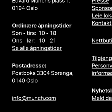
Edvard Munchs plass 1,
Presse
0194 Oslo
Sponso
Leie lok
Kontakt
Ordinære åpningstider
Søn - tirs: 10 - 18
Ons - lør: 10 - 21
Nettbut
Se alle åpningstider
Tilgjen
Postadresse:
Person
Postboks 3304 Sørenga,
informa
0140 Oslo
Nyhets
info@munch.com
Meld de