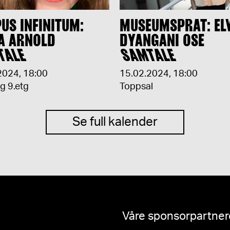
US INFINITUM:
MUSEUMSPRAT: EL
A ARNOLD
DYANGANI OSE
TALE
SAMTALE
2024
,
18:00
15.02.2024
,
18:00
ng 9.etg
Toppsal
Se full kalender
Våre sponsorpartnere