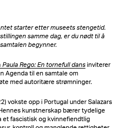
tet starter etter museets stengetid.
tillingen samme dag, er du nødt til å
ør samtalen begynner.
n
Paula Rego: En tornefull dans
inviterer
n Agenda til en samtale om
øte med autoritære strømninger.
2) vokste opp i Portugal under Salazars
 Hennes kunstnerskap bærer tydelige
 et fascistisk og kvinnefiendtlig
ur, kontroll og manglende rettigheter.