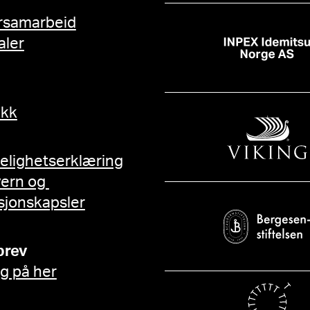
rsamarbeid
aler
ikk
gelighetserklæring
vern og
sjonskapsler
brev
g på her