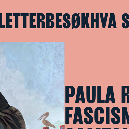
LETTER
BESØK
HVA 
PAULA 
FASCIS