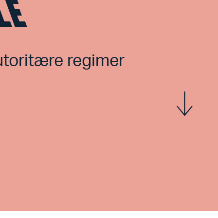
LE
toritære regimer
Vis mer