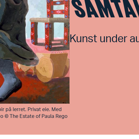
SAMTA
Kunst under au
r på lerret. Privat eie. Med
iro © The Estate of Paula Rego