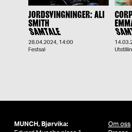
JORDSVINGNINGER: ALI
CORP
SMITH
EMM
SAMTALE
SAM
28.04.2024
,
14:00
14.03.
Festsal
Utstilli
MUNCH, Bjørvika:
Om oss