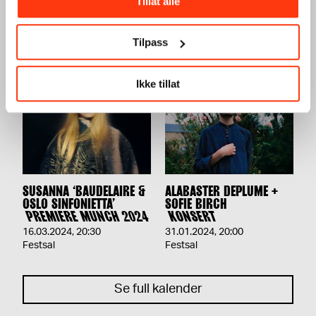
Tillat alle
SENNI + FAKETHIAS
KONSERT
KONSERT
17.02.2024
,
20:00
06.04.2024
,
20:00
Festsal
Tilpass
Festsal
Ikke tillat
SUSANNA ‘BAUDELAIRE &
ALABASTER DEPLUME +
OSLO SINFONIETTA’
SOFIE BIRCH
PREMIERE MUNCH 2024
KONSERT
16.03.2024
,
20:30
31.01.2024
,
20:00
Festsal
Festsal
Se full kalender