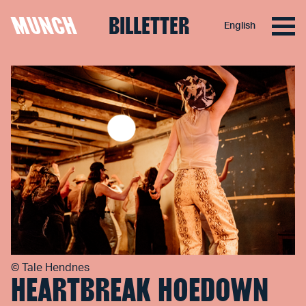
MUNCH
BILLETTER
English
Hopp til innhold
©
Tale Hendnes
HEARTBREAK HOEDOWN