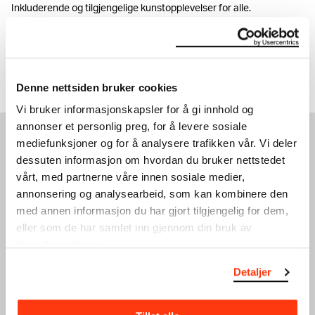
Inkluderende og tilgjengelige kunstopplevelser for alle.
Les mer
Denne nettsiden bruker cookies
Vi bruker informasjonskapsler for å gi innhold og
annonser et personlig preg, for å levere sosiale
mediefunksjoner og for å analysere trafikken vår. Vi deler
SE OGSÅ
dessuten informasjon om hvordan du bruker nettstedet
vårt, med partnerne våre innen sosiale medier,
annonsering og analysearbeid, som kan kombinere den
med annen informasjon du har gjort tilgjengelig for dem,
eller som de har samlet inn gjennom din bruk av
tjenestene deres.
Detaljer
TERRAFORMA
UTE PRESENTS: AURAL
PRESENTERER: LORENZO
CONNECTION VOL.2