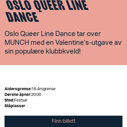
OSLO QUEER LINE
DANCE
Oslo Queer Line Dance tar over
MUNCH med en Valentine’s-utgave av
sin populære klubbkveld!
Aldersgrense
:
18-årsgrense
Dørene åpner
:
20:00
Sted
:
Festsal
Ståplasser
Finn billett