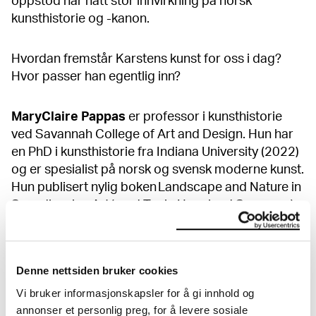
oppstod har hatt stor innvirkning på norsk
kunsthistorie og -kanon.
Hvordan fremstår Karstens kunst for oss i dag?
Hvor passer han egentlig inn?
MaryClaire Pappas
er professor i kunsthistorie
ved Savannah College of Art and Design. Hun har
en PhD i kunsthistorie fra Indiana University (2022)
og er spesialist på norsk og svensk moderne kunst.
Hun publisert nylig boken Landscape and Nature in
Scandinavian Art (med Tonje Haugland Sørensen),
og arbeider for tiden med sin første
monografi, Somatic Citizenship: Painting and
Pedagogy in Norway and Sweden, 1908-1925.
Denne nettsiden bruker cookies
Vi bruker informasjonskapsler for å gi innhold og
Vis mer
annonser et personlig preg, for å levere sosiale