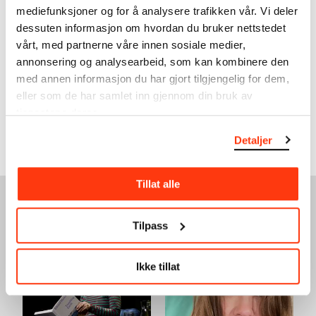
mediefunksjoner og for å analysere trafikken vår. Vi deler
dessuten informasjon om hvordan du bruker nettstedet
TILGJENGELIGHET
vårt, med partnerne våre innen sosiale medier,
annonsering og analysearbeid, som kan kombinere den
Inkluderende og tilgjengelige kunstopplevelser for alle.
med annen informasjon du har gjort tilgjengelig for dem,
eller som de har samlet inn gjennom din bruk av
Les mer
tjenestene deres.
Detaljer
Tillat alle
SE OGSÅ
Tilpass
Ikke tillat