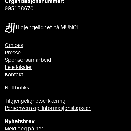
Organisasjonsnummer:
995138670
Tilgjengelighet på MUNCH
Om oss
Presse
Sponsorsamarbeid
Leie lokaler
Kontakt
Nettbutikk
Tilgjengelighetserklæring
Personvern og informasjonskapsler
Nyhetsbrev
Meld deg på her