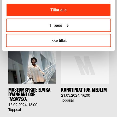
Tillat alle
JORDSVINGNINGER: ALI
CORPUS INFINITUM:
SMITH
EMMA ARNOLD
Tilpass
SAMTALE
SAMTALE
28.04.2024
,
14:00
14.03.2024
,
18:00
Festsal
Utstilling 9.etg
Ikke tillat
MUSEUMSPRAT: ELVIRA
KUNSTPRAT FOR MEDLEM
DYANGANI OSE
21.03.2024
,
16:00
SAMTALE
Toppsal
15.02.2024
,
18:00
Toppsal