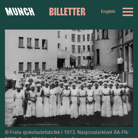
MUNCH
BILLETTER
English
Hopp til innhold
©
Freia sjokoladefabrikk i 1913, Nasjonalarkivet RA-PA-