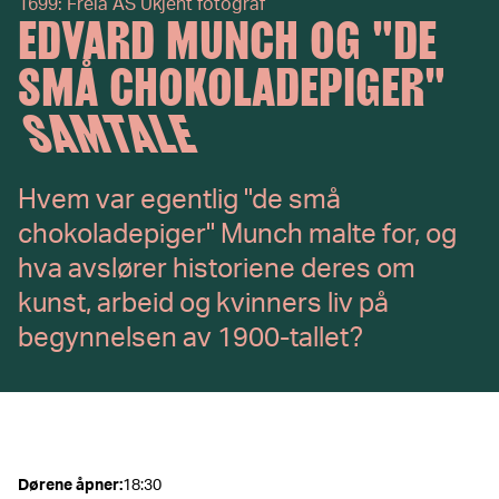
1699: Freia AS Ukjent fotograf
EDVARD MUNCH OG "DE
SMÅ CHOKOLADEPIGER"
SAMTALE
Hvem var egentlig "de små
chokoladepiger" Munch malte for, og
hva avslører historiene deres om
kunst, arbeid og kvinners liv på
begynnelsen av 1900-tallet?
Dørene åpner
:
18:30