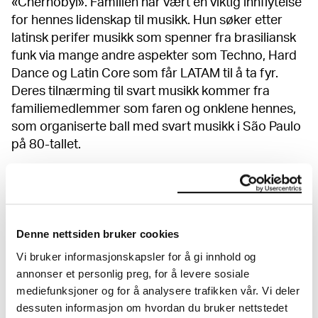
«Chernobyl». Familien har vært en viktig innflytelse
for hennes lidenskap til musikk. Hun søker etter
latinsk perifer musikk som spenner fra brasiliansk
funk via mange andre aspekter som Techno, Hard
Dance og Latin Core som får LATAM til å ta fyr.
Deres tilnærming til svart musikk kommer fra
familiemedlemmer som faren og onklene hennes,
som organiserte ball med svart musikk i São Paulo
på 80-tallet.
Vis mer
Denne nettsiden bruker cookies
MEDLEMSRABATT ARRANGEMENTER
Vi bruker informasjonskapsler for å gi innhold og
annonser et personlig preg, for å levere sosiale
Som medlem får du 20% rabatt på arrangementer!
mediefunksjoner og for å analysere trafikken vår. Vi deler
Les mer
dessuten informasjon om hvordan du bruker nettstedet