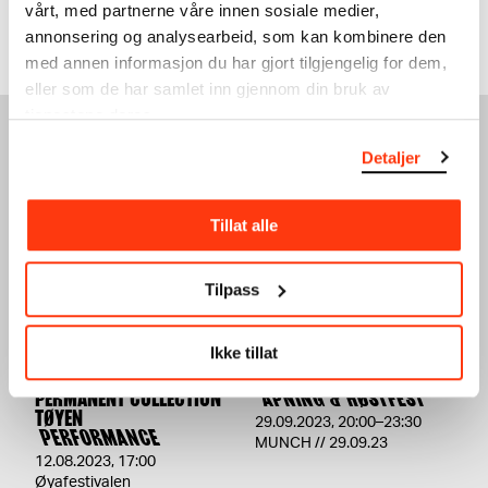
vårt, med partnerne våre innen sosiale medier,
annonsering og analysearbeid, som kan kombinere den
med annen informasjon du har gjort tilgjengelig for dem,
eller som de har samlet inn gjennom din bruk av
tjenestene deres.
SE OGSÅ
Detaljer
Tillat alle
Tilpass
Ikke tillat
MANUEL PELMUȘ:
LATE NIGHT PÅ MUNCH
PERMANENT COLLECTION
ÅPNING & HØSTFEST
TØYEN
29.09.2023
,
20:00–23:30
PERFORMANCE
MUNCH // 29.09.23
12.08.2023
,
17:00
Øyafestivalen