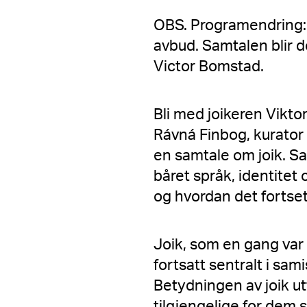
OBS. Programendring:
avbud. Samtalen blir 
Victor Bomstad.
Bli med joikeren Vikt
Rávná Finbog, kurator
en samtale om joik.
Sa
båret språk, identitet
og hvordan det fortse
Joik, som en gang var
fortsatt sentralt i sam
Betydningen av joik utf
tilgjengelige for dem 