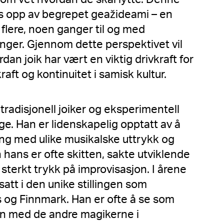
s opp av begrepet geažideami – en
r flere, noen ganger til og med
nger. Gjennom dette perspektivet vil
an joik har vært en viktig drivkraft for
ft og kontinuitet i samisk kultur.
tradisjonell joiker og eksperimentell
e. Han er lidenskapelig opptatt av å
ng med ulike musikalske uttrykk og
hans er ofte skitten, sakte utviklende
sterkt trykk på improvisasjon. I årene
tt i den unike stillingen som
s og Finnmark. Han er ofte å se som
en med de andre magikerne i