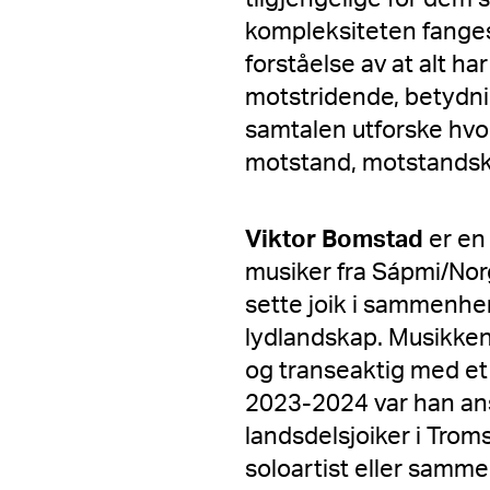
kompleksiteten fange
forståelse av at alt ha
motstridende, betydni
samtalen utforske hvord
motstand, motstandskra
Viktor Bomstad
er en 
musiker fra Sápmi/Norg
sette joik i sammenhe
lydlandskap. Musikken 
og transeaktig med et 
2023-2024 var han ansa
landsdelsjoiker i Trom
soloartist eller samm