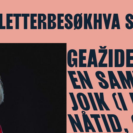
LETTER
BESØK
HVA 
GEAŽID
EN SA
JOIK (I
NÅTID,