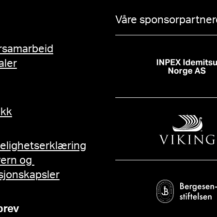
Våre sponsorpartnere
rsamarbeid
aler
ikk
gelighetserklæring
vern og
sjonskapsler
brev