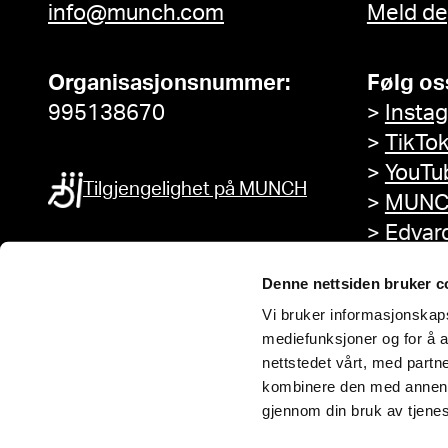
info@munch.com
Meld de
Organisasjonsnummer:
Følg os
995138670
>
Insta
>
TikTo
>
YouTu
Tilgjengelighet på MUNCH
>
MUNC
>
Edvar
Facebo
Denne nettsiden bruker c
Vi bruker informasjonskapsl
mediefunksjoner og for å a
nettstedet vårt, med part
kombinere den med annen in
gjennom din bruk av tjene