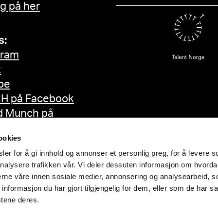
g på her
s:
gram
k
be
H på Facebook
d Munch på
ok
ookies
er for å gi innhold og annonser et personlig preg, for å levere s
nalysere trafikken vår. Vi deler dessuten informasjon om hvorda
nerne våre innen sosiale medier, annonsering og analysearbeid, 
formasjon du har gjort tilgjengelig for dem, eller som de har sa
stene deres.