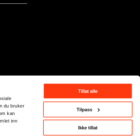
Tillat alle
osiale
n du bruker
Tilpass
som kan
mlet inn
Ikke tillat