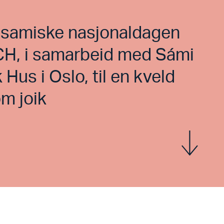
n samiske nasjonaldagen
CH, i samarbeid med Sámi
Hus i Oslo, til en kveld
m joik
Vis mer