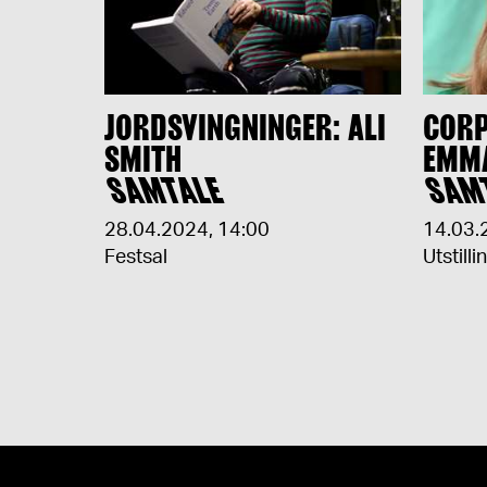
JORDSVINGNINGER: ALI
CORP
SMITH
EMM
SAMTALE
SAM
28.04.2024
,
14:00
14.03.
Festsal
Utstilli