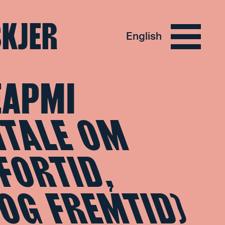
SKJER
English
EAPMI
MTALE OM
 FORTID,
 OG FREMTID)