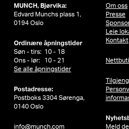
MUNCH, Bjørvika:
Om oss
Edvard Munchs plass 1,
Presse
0194 Oslo
Sponso
Leie lok
Kontakt
Ordinære åpningstider
Søn - tirs: 10 - 18
Ons - lør: 10 - 21
Nettbut
Se alle åpningstider
Tilgjen
Postadresse:
Person
Postboks 3304 Sørenga,
informa
0140 Oslo
Nyhets
info@munch.com
Meld de