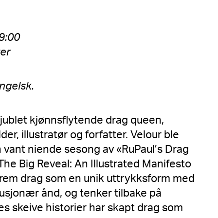
19:00
ter
ngelsk.
jublet kjønnsflytende drag queen,
er, illustratør og forfatter. Velour ble
 vant niende sesong av «RuPaul’s Drag
he Big Reveal: An Illustrated Manifesto
r frem drag som en unik uttrykksform med
olusjonær ånd, og tenker tilbake på
s skeive historier har skapt drag som