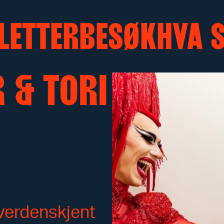
LETTER
BESØK
HVA 
 & TORI
 verdenskjent