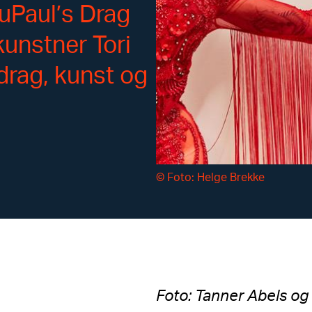
uPaul’s Drag
unstner Tori
drag, kunst og
©
Foto: Helge Brekke
Foto: Tanner Abels o