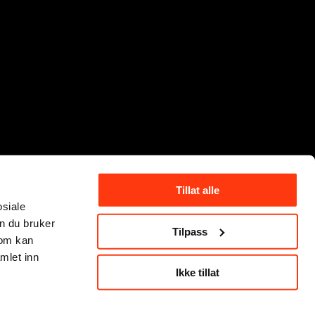
Tillat alle
osiale
n du bruker
Tilpass
som kan
mlet inn
Ikke tillat