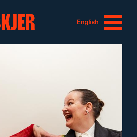
SKJER
English