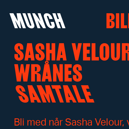
MUNCH
BIL
SASHA VELOUR
Hopp til innhold
WRÅNES
SAMTALE
Bli med når Sasha Velour,