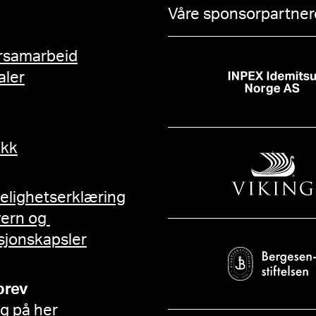
Våre sponsorpartnere
rsamarbeid
aler
ikk
gelighetserklæring
vern og
sjonskapsler
brev
g på her