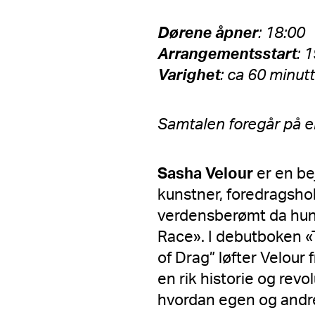
Dørene åpner
: 18:00
Arrangementsstart
: 
Varighet
: ca 60 minut
Samtalen foregår på e
Sasha Velour
er en be
kunstner, foredragshold
verdensberømt da hun
Race». I debutboken «T
of Drag” løfter Velou
en rik historie og rev
hvordan egen og andre