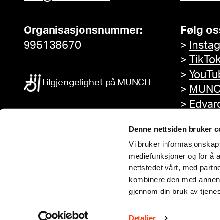
Organisasjonsnummer:
Følg os
995138670
>
Insta
>
TikTo
>
YouTu
Tilgjengelighet på MUNCH
>
MUNC
>
Edvar
Facebo
Denne nettsiden bruker c
Vi bruker informasjonskapsl
mediefunksjoner og for å a
nettstedet vårt, med part
kombinere den med annen in
gjennom din bruk av tjene
Detaljer