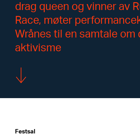
drag queen og vinner av R
Race, møter performancek
Wrånes til en samtale om 
aktivisme
Vis mer
Festsal