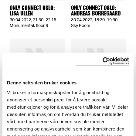
ONLY CONNECT OSLO:
ONLY CONNECT OSLO:
LISA ULLÉN
ANDREAS BORREGAARD
30.04.2022
,
21:30–22:15
30.04.2022
,
18:30–19:30
Monumental, floor 6
Sky Room
Denne nettsiden bruker cookies
ONLY CONNECT OSLO:
ONLY CONNECT OSLO:
KENNETH KARLSSON +
QUATUOR BOZZINI
Vi bruker informasjonskapsler for å gi innhold og
INGAR ZACH
annonser et personlig preg, for å levere sosiale
28.04.2022
,
23:00–23:55
29.04.2022
,
19:30–20:30
Sky Room
mediefunksjoner og for å analysere trafikken vår. Vi deler
Monumental, Floor 6
dessuten informasjon om hvordan du bruker nettstedet
vårt, med partnerne våre innen sosiale medier,
annonsering og analysearbeid, som kan kombinere den
More about the festival