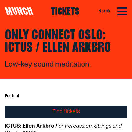
MUNCH
TICKETS
Norsk
Skip to content
ONLY CONNECT OSLO:
ICTUS / ELLEN ARKBRO
Low-key sound meditation.
Festsal
Find tickets
ICTUS: Ellen Arkbro
For Percussion, Strings and