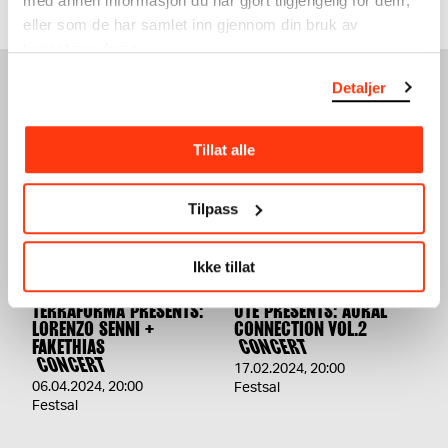
med annen informasjon du har gjort tilgjengelig for dem,
eller som de har samlet inn gjennom din bruk av
tjenestene deres.
Detaljer
SEE ALSO
Tillat alle
Tilpass
Ikke tillat
TERRAFORMA PRESENTS:
UTE PRESENTS: AURAL
LORENZO SENNI +
CONNECTION VOL.2
FAKETHIAS
CONCERT
CONCERT
17.02.2024
,
20:00
06.04.2024
,
20:00
Festsal
Festsal