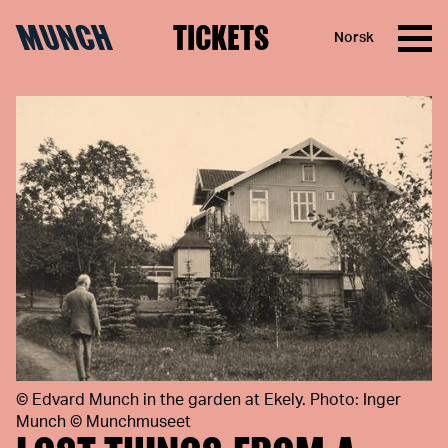
MUNCH
TICKETS
Norsk
Skip to content
©
Edvard Munch in the garden at Ekely. Photo: Inger
Munch © Munchmuseet