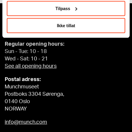
Tilpass
MUNCH, Bjørvika:
Edvard Munchs plass 1,
Ikke tillat
0194 Oslo
Regular opening hours:
Sun - Tue: 10 - 18
Wed - Sat: 10 - 21
See all opening hours
Postal adress:
Munchmuseet
Postboks 3304 Sørenga,
0140 Oslo
NORWAY
info@munch.com