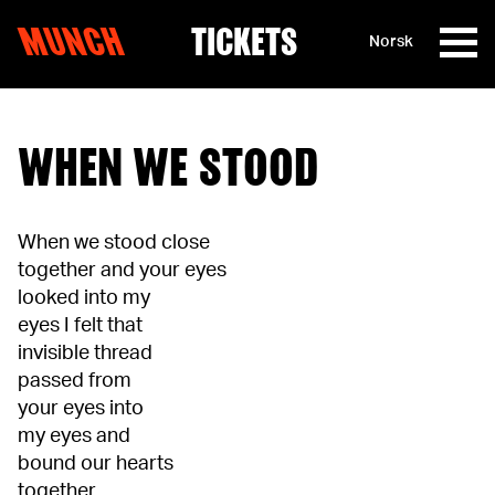
MUNCH
TICKETS
Norsk
Skip to content
WHEN WE STOOD
When we stood close
together and your eyes
looked into my
eyes I felt that
invisible thread
passed from
your eyes into
my eyes and
bound our hearts
together