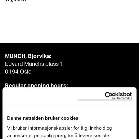
MUNCH, Bjørvika:
Edvard Munchs plass 1,
0194 Oslo
Regular opening hours:
Sun - Tue: 10 - 18
Wed - Sat: 10 - 21
See all opening hours
Denne nettsiden bruker cookies
Postal adress:
Vi bruker informasjonskapsler for å gi innhold og
Munchmuseet
annonser et personlig preg, for å levere sosiale
Postboks 3304 Sørenga,