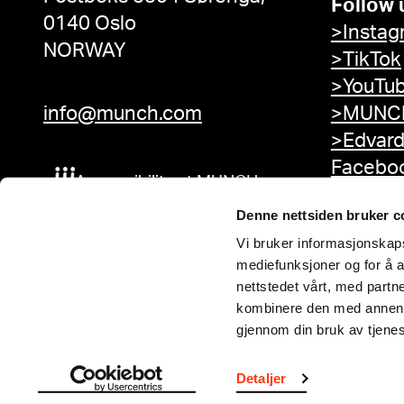
Follow 
0140 Oslo
>Instag
NORWAY
>TikTok
>YouTu
info@munch.com
>MUNCH
>Edvar
Facebo
Accessibility at MUNCH
Denne nettsiden bruker c
Vi bruker informasjonskapsl
mediefunksjoner og for å a
nettstedet vårt, med part
kombinere den med annen in
gjennom din bruk av tjene
Detaljer