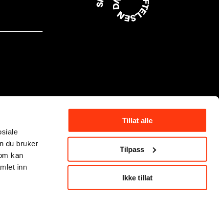
Tillat alle
osiale
n du bruker
Tilpass
som kan
mlet inn
Ikke tillat