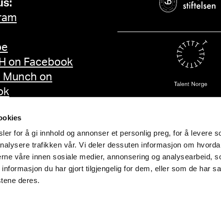
us:
ram
be
 on Facebook
d Munch on
ok
ookies
er for å gi innhold og annonser et personlig preg, for å levere s
nalysere trafikken vår. Vi deler dessuten informasjon om hvorda
nerne våre innen sosiale medier, annonsering og analysearbeid, 
formasjon du har gjort tilgjengelig for dem, eller som de har sa
stene deres.