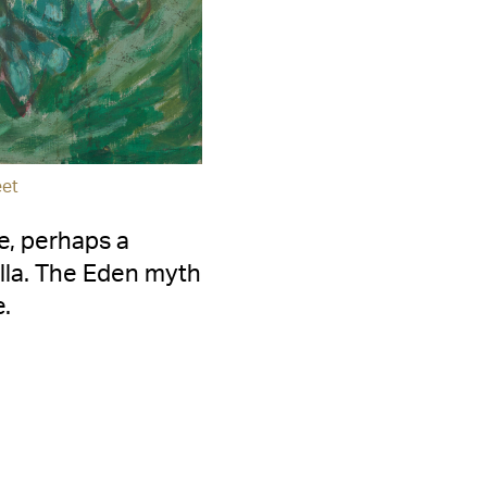
eet
e, perhaps a
illa. The Eden myth
e.