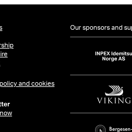
s
Our sponsors and su
ship
ire
t
 policy and cookies
ter
 now