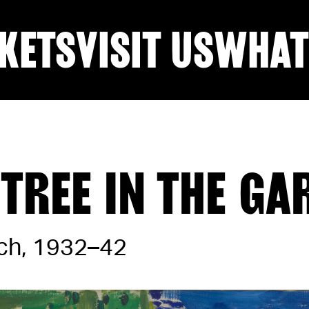
KETS
VISIT US
WHAT
 TREE IN THE GA
ch, 1932–42