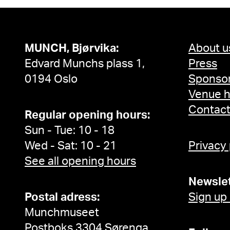
MUNCH, Bjørvika:
About u
Edvard Munchs plass 1,
Press
0194 Oslo
Sponsor
Venue h
Contac
Regular opening hours:
Sun - Tue: 10 - 18
Wed - Sat: 10 - 21
Privacy
See all opening hours
Newslet
Postal adress:
Sign up
Munchmuseet
Postboks 3304 Sørenga,