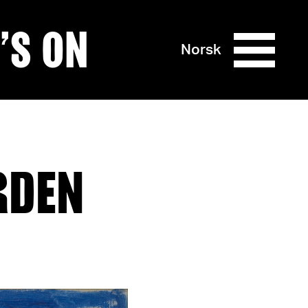
’S ON
Norsk
RDEN