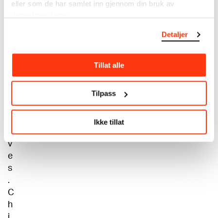
eller som de har samlet inn gjennom din bruk av
s
tjenestene deres.
e
r
Detaljer
s
t
Tillat alle
h
e
Tilpass
m
s
e
Ikke tillat
l
v
e
s
.
C
h
i