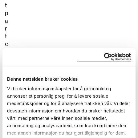
t
p
a
r
t
c
r
e
a
t
Denne nettsiden bruker cookies
e
Vi bruker informasjonskapsler for å gi innhold og
d
annonser et personlig preg, for å levere sosiale
b
mediefunksjoner og for å analysere trafikken vår. Vi deler
y
dessuten informasjon om hvordan du bruker nettstedet
t
vårt, med partnerne våre innen sosiale medier,
h
annonsering og analysearbeid, som kan kombinere den
e
med annen informasjon du har gjort tilgjengelig for dem,
u