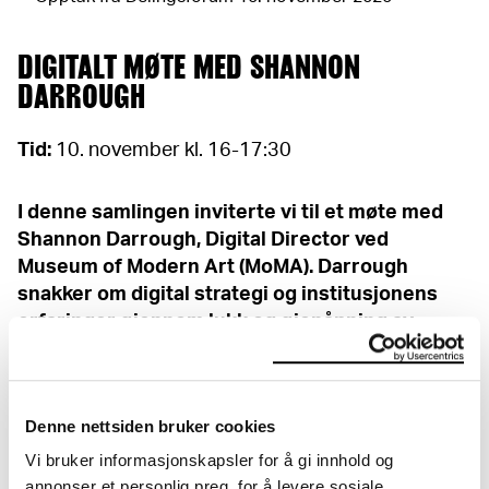
DIGITALT MØTE MED SHANNON
DARROUGH
Tid:
10. november kl. 16-17:30
I denne samlingen inviterte vi til et møte med
Shannon Darrough, Digital Director ved
Museum of Modern Art (MoMA). Darrough
snakker om digital strategi og institusjonens
erfaringer gjennom lukk og gjenåpning av
fysisk museum grunnet byggeprosjekter og
Covid-19.
Denne nettsiden bruker cookies
Shannon Darrough
er direktør for digital media
Vi bruker informasjonskapsler for å gi innhold og
ved Museum of Modern Art (MoMA) i New York, der
annonser et personlig preg, for å levere sosiale