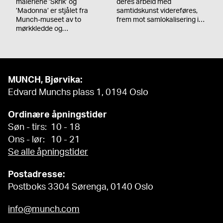
maleriene ’Skrik’ og
deres arbeid med
’Madonna’ er stjålet fra
samtidskunst videreføres,
Munch-museet av to
frem mot samlokalisering i…
mørkkledde og…
MUNCH, Bjørvika:
Edvard Munchs plass 1, 0194 Oslo
Ordinære åpningstider
Søn - tirs: 10 - 18
Ons - lør: 10 - 21
Se alle åpningstider
Postadresse:
Postboks 3304 Sørenga, 0140 Oslo
info@munch.com