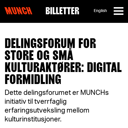
MUNCH
BILLETTER
English
Hopp til innhold
DELINGSFORUM FOR
STORE OG SMÅ
KULTURAKTØRER: DIGITAL
FORMIDLING
Dette delingsforumet er MUNCHs
initiativ til tverrfaglig
erfaringsutveksling mellom
kulturinstitusjoner.