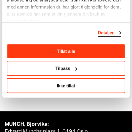
og lærerike opplevelser for
og tankesett.
med annen informasjon du har gjort tilgjengelig for dem,
skoleelever!
eller som de har samlet inn gjennom din bruk av
tjenestene deres.
Detaljer
Tillat alle
Tilpass
VGS & studenter
Opplev hvordan kunst på en
engasjerende måte kan trekke
Ikke tillat
linjer mellom fortid, samtid og
framtid.
MUNCH, Bjørvika:
Edvard Munchs plass 1, 0194 Oslo