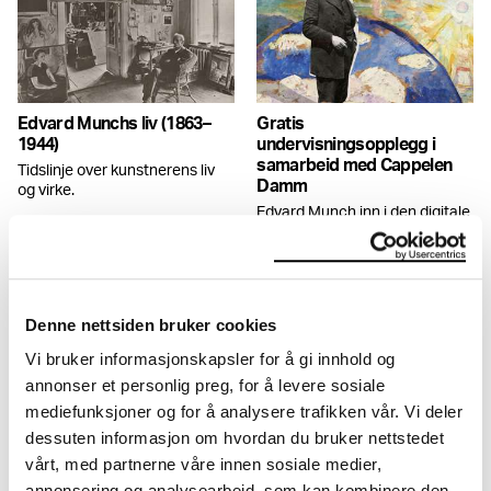
Edvard Munchs liv (1863–
Gratis
1944)
undervisningsopplegg i
samarbeid med Cappelen
Tidslinje over kunstnerens liv
Damm
og virke.
Edvard Munch inn i den digitale
skolen.
Denne nettsiden bruker cookies
Vi bruker informasjonskapsler for å gi innhold og
annonser et personlig preg, for å levere sosiale
mediefunksjoner og for å analysere trafikken vår. Vi deler
dessuten informasjon om hvordan du bruker nettstedet
5. - 7. trinn
8. - 10. trinn
vårt, med partnerne våre innen sosiale medier,
MUNCH er full av spennende
Utforsk kunstens muligheter
annonsering og analysearbeid, som kan kombinere den