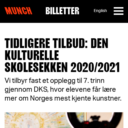
MUNCH
BILLETTER
English
Hopp til innhold
TIDLIGERE TILBUD: DEN
KULTURELLE
SKOLESEKKEN 2020/2021
Vi tilbyr fast et opplegg til 7. trinn
gjennom DKS, hvor elevene får lære
mer om Norges mest kjente kunstner.