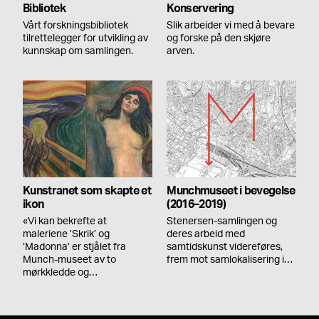
Bibliotek
Konservering
Vårt forskningsbibliotek
Slik arbeider vi med å bevare
tilrettelegger for utvikling av
og forske på den skjøre
kunnskap om samlingen.
arven.
Kunstranet som skapte et
Munchmuseet i bevegelse
ikon
(2016–2019)
«Vi kan bekrefte at
Stenersen-samlingen og
maleriene ’Skrik’ og
deres arbeid med
’Madonna’ er stjålet fra
samtidskunst videreføres,
Munch-museet av to
frem mot samlokalisering i…
mørkkledde og…