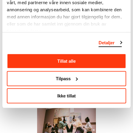
vårt, med partnerne våre innen sosiale medier,
SE OGSÅ
annonsering og analysearbeid, som kan kombinere den
med annen informasjon du har gjort tilgjengelig for dem,
eller som de har samlet inn gjennom din bruk av
tjenestene deres.
Detaljer
Tillat alle
Besøk med skoleklasser og
Den kulturelle skolesekken
Tilpass
barnehager
Vi tilbyr fast et opplegg til 7.
trinn gjennom Den kulturelle
Lek, lær og bli inspirert.
skolesekken (DKS).
Ikke tillat