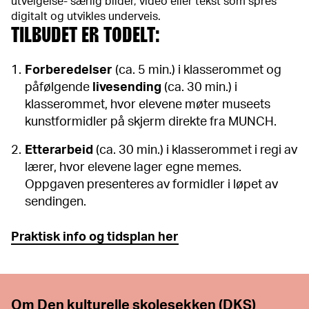
utvelgelse- særlig bilder, video eller tekst som spres
digitalt og utvikles underveis.
TILBUDET ER TODELT:
Forberedelser
(ca. 5 min.) i klasserommet og
påfølgende
livesending
(ca. 30 min.) i
klasserommet, hvor elevene møter museets
kunstformidler på skjerm direkte fra MUNCH.
Etterarbeid
(ca. 30 min.) i klasserommet i regi av
lærer, hvor elevene lager egne memes.
Oppgaven presenteres av formidler i løpet av
sendingen.
Praktisk info og tidsplan her
Om Den kulturelle skolesekken (DKS)