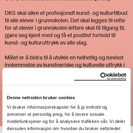
DKS skal sikre et profesjonelt kunst- og kulturtilbud
til alle elever i grunnskolen. Det skal legges til rette
for at elever i grunnskolen lettere skal få tilgang til,
gjøre seg kjent med og få et positivt forhold til
kunst- og kulturuttrykk av alle slag.
Målet er å bidra til å utvikle en helhetlig og bevisst
innlemmelse av kunstneriske og kulturelle uttrykk i
realiseringen av skolens læringsmål.
Her finner du mer info og turneplaner til
DKS i
Oslo
.
Denne nettsiden bruker cookies
Vi bruker informasjonskapsler for å gi innhold og
Mer om MUNCHs tilbud til skoler her
annonser et personlig preg, for å levere sosiale
mediefunksjoner og for å analysere trafikken vår. Vi deler
dessuten informasjon om hvordan du bruker nettstedet