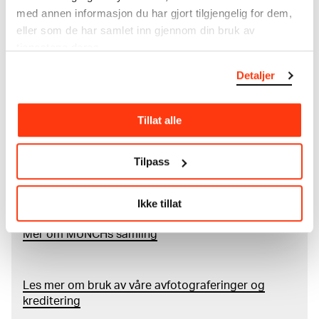
med annen informasjon du har gjort tilgjengelig for dem,
I verkskatalogen kan du søke i hele Edvard Munchs
eller som de har samlet inn gjennom din bruk av
kunstnerskap. Verkskatalogen utbedres jevnlig i
tjenestene deres.
samsvar med den nyeste forskningen. Vi tar
forbehold om at feil kan forekomme.
Detaljer
MUNCHs samling består av over 42 000 unike
Tillat alle
museumsobjekter, inkludert nærmere 27 000 unike
kunstverk. I tillegg til den ekstraordinære samlingen
som
Edvard Munch
testamenterte til Oslo
Tilpass
kommune i 1940, rommer museet også samlingene
til Rolf Stenersen, Amaldus Nielsen og Ludvig O.
Ravensberg.
Ikke tillat
Mer
o
m MUNCHs
samling
Les mer om bruk av våre avfotograferinger og
kreditering