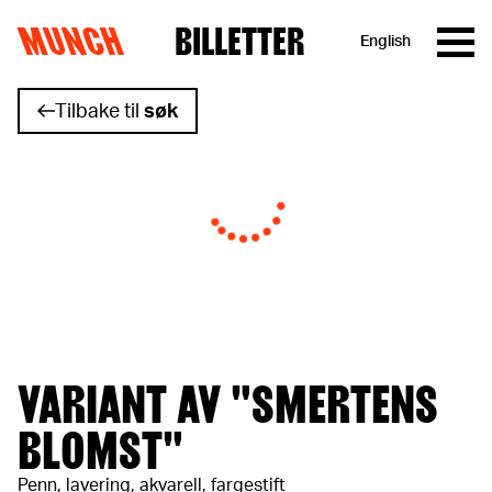
MUNCH
BILLETTER
English
Hopp til innhold
Tilbake til
søk
VARIANT AV "SMERTENS
BLOMST"
Penn, lavering, akvarell, fargestift