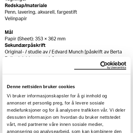
Redskap/materiale
Penn, lavering, akvarell, fargestift
Velinpapir
Mål
Papir (Sheet): 353 × 362 mm
Sekundærpåskrift
Original- / studie av / Edvard Munch [påskrift av Berta
Folkedal, blyant, n.t.h.]
Kreditering
I privat eie
Bibliografi
Nergaard, Trygve, "Despair" i Edvard Munch: Symbols
Denne nettsiden bruker cookies
and Images, utst. kat. National Gallery of Art,
Vi bruker informasjonskapsler for å gi innhold og
Washington, 1978, ill. s. 132 Svenæus, Gösta, Im
annonser et personlig preg, for å levere sosiale
männlichen Gehirn II, Lund 1973, ill. s. 109 (omtalt s. 202,
mediefunksjoner og for å analysere trafikken vår. Vi deler
238 i bind I)
dessuten informasjon om hvordan du bruker nettstedet
vårt, med partnerne våre innen sosiale medier,
Om verkskatalogen
annonsering og analysearbeid, som kan kombinere den