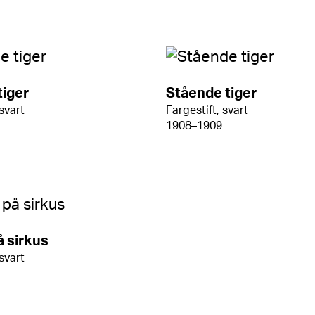
iger
Stående tiger
 svart
Fargestift, svart
1908–1909
å sirkus
 svart