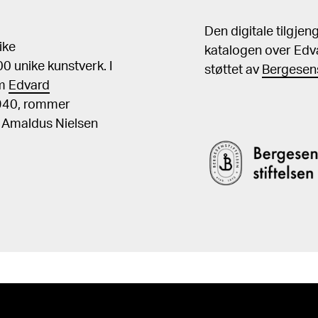
Den digitale tilgje
ike
katalogen over Edv
 unike kunstverk. I
støttet av
Bergesens
om
Edvard
1940, rommer
, Amaldus Nielsen