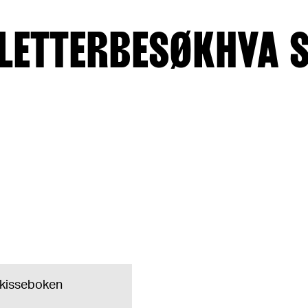
LETTER
BESØK
HVA 
 skisseboken