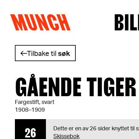
MUNCH
BIL
Hopp til innhold
Tilbake til
søk
GÅENDE TIGER
Fargestift, svart
1908–1909
26
Dette er en av 26 sider knyttet til
Skissebok