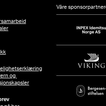
Våre sponsorpartnere
rsamarbeid
aler
ikk
gelighetserklæring
vern og
sjonskapsler
brev