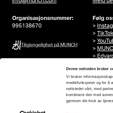
info@munch.com
Meld de
Organisasjonsnummer:
Følg os
995138670
>
Insta
>
TikTo
>
YouTu
Tilgjengelighet på MUNCH
>
MUNC
>
Edvar
Facebo
Denne nettsiden bruker c
Vi bruker informasjonskapsl
mediefunksjoner og for å a
nettstedet vårt, med part
kombinere den med annen in
gjennom din bruk av tjene