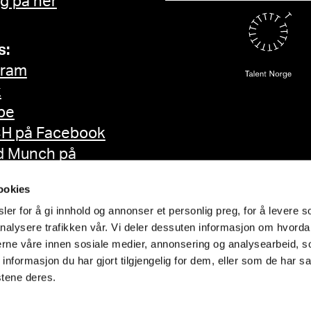
g på her
s:
gram
k
be
H på Facebook
d Munch på
ok
ookies
er for å gi innhold og annonser et personlig preg, for å levere s
nalysere trafikken vår. Vi deler dessuten informasjon om hvorda
nerne våre innen sosiale medier, annonsering og analysearbeid, 
formasjon du har gjort tilgjengelig for dem, eller som de har sa
stene deres.