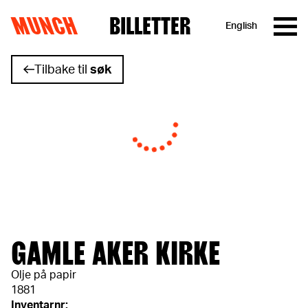
MUNCH
BILLETTER
English
Hopp til innhold
Tilbake til
søk
GAMLE AKER KIRKE
Olje på papir
1881
Inventarnr: