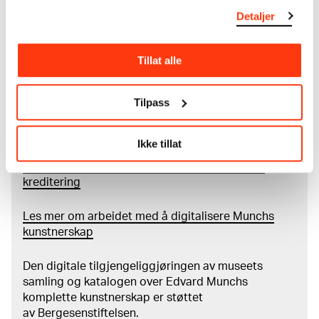
museumsobjekter, inkludert nærmere 27 000 unike
Detaljer
kunstverk. I tillegg til den ekstraordinære samlingen
som
Edvard Munch
testamenterte til Oslo
kommune i 1940, rommer museet også samlingene
Tillat alle
til Rolf Stenersen, Amaldus Nielsen og Ludvig O.
Ravensberg.
Tilpass
Mer
o
m MUNCHs
samling
Ikke tillat
Les mer om bruk av våre avfotograferinger og
kreditering
Les mer om arbeidet med å digitalisere Munchs
kunstnerskap
Den digitale tilgjengeliggjøringen av museets
samling og katalogen over Edvard Munchs
komplette kunstnerskap er støttet
av
Bergesenstiftelsen
.