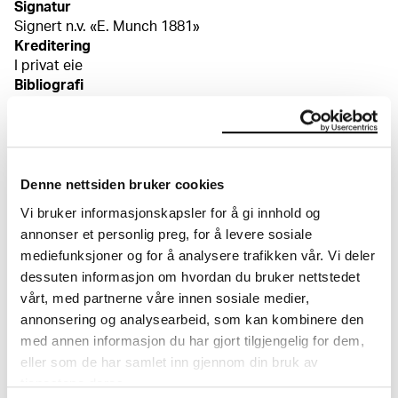
Signatur
Signert n.v. «E. Munch 1881»
Kreditering
I privat eie
Bibliografi
Munch blir "Munch". Kunstneriske strategier 1880–1892,
utst.kat. MM, Oslo 2008, (English edition: Munch
becoming "Munch". Artistic Strategies 1880–1892),
kat.nr. 16, ill. s. 91
Denne nettsiden bruker cookies
Vi bruker informasjonskapsler for å gi innhold og
annonser et personlig preg, for å levere sosiale
Om verkskatalogen
mediefunksjoner og for å analysere trafikken vår. Vi deler
dessuten informasjon om hvordan du bruker nettstedet
I verkskatalogen kan du søke i hele Edvard Munchs
vårt, med partnerne våre innen sosiale medier,
kunstnerskap. Verkskatalogen utbedres jevnlig i
annonsering og analysearbeid, som kan kombinere den
samsvar med den nyeste forskningen. Vi tar
forbehold om at feil kan forekomme.
med annen informasjon du har gjort tilgjengelig for dem,
eller som de har samlet inn gjennom din bruk av
MUNCHs samling består av over 42 000 unike
tjenestene deres.