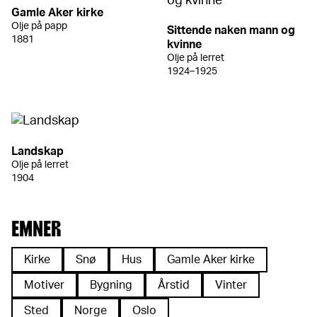
Gamle Aker kirke
Olje på papp
Sittende naken mann og
1881
kvinne
Olje på lerret
1924–1925
Landskap
Olje på lerret
1904
EMNER
Kirke
Snø
Hus
Gamle Aker kirke
Motiver
Bygning
Årstid
Vinter
Sted
Norge
Oslo