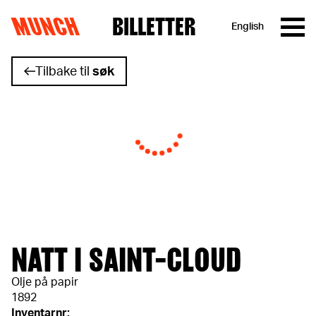
MUNCH
BILLETTER
English
Hopp til innhold
Tilbake til
søk
NATT I SAINT-CLOUD
Olje på papir
1892
Inventarnr: