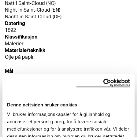
Natt i Saint-Cloud (NO)
Night in Saint-Cloud (EN)
Nacht in Saint-Cloud (DE)
Datering
1892
Klassifikasjon
Malerier
Materiale/teknikk
Olje på papir
Mål
Bilde (Image): 28 × 23,5 cm
Signatur
Usignert
Kreditering
Denne nettsiden bruker cookies
I privat eie
Bibliografi
Vi bruker informasjonskapsler for å gi innhold og
"Property from an Important Private Collecition. Europe:
annonser et personlig preg, for å levere sosiale
Natt i Saint-Cloud (Night in Saint-Cloud)". Impressionist
mediefunksjoner og for å analysere trafikken vår. Vi deler
& Modern Art. Evening sale, auksjonskat. Sotheby’s,
dessuten informasjon om hvordan du bruker nettstedet