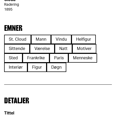
Radering
1895
EMNER
St. Cloud
Mann
Vindu
Helfigur
Sittende
Værelse
Natt
Motiver
Sted
Frankrike
Paris
Menneske
Interiør
Figur
Døgn
DETALJER
Tittel