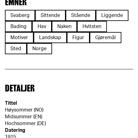
EMNER
Svaberg
Sittende
Stående
Liggende
Bading
Hav
Naken
Hvitsten
Motiver
Landskap
Figur
Gjøremål
Sted
Norge
DETALJER
Tittel
Høysommer (NO)
Midsummer (EN)
Hochsommer (DE)
Datering
1915