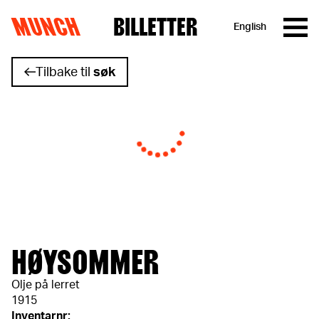
MUNCH
BILLETTER
English
Hopp til innhold
Tilbake til
søk
HØYSOMMER
Olje på lerret
1915
Inventarnr: