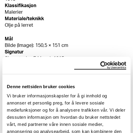
Klassifikasjon
Malerier
Materiale/teknikk
Olje på lerret
Mål
Bilde (Image): 150,5 × 151 cm
Signatur
Signert n.h. «E Munch 1915»
Kreditering
Nasjonalmuseet for kunst, arkitektur og design
Bibliografi
Flaatten, Hans-Martin Frydenberg, Edvard Munch.
Denne nettsiden bruker cookies
Høysommer i Hvitsten – Hans kunstnerliv på Nedre
Vi bruker informasjonskapsler for å gi innhold og
Ramme 1910–1914, Vestby kommune 2016, s. 138, 215
annonser et personlig preg, for å levere sosiale
Flaatten, Hans-Martin Frydenberg, "Byen, fjorden og
mediefunksjoner og for å analysere trafikken vår. Vi deler
landskapet. Edvard Munchs søken etter stedenes sjel",
dessuten informasjon om hvordan du bruker nettstedet
Edvard Munch 1863–1944, utst.kat. MM og
Nasjonalmuseet for kunst, arkitektur og design, Oslo
vårt, med partnerne våre innen sosiale medier,
Om verkskatalogen
2013, kat.nr. 178, s. 95
annonsering og analysearbeid, som kan kombinere den