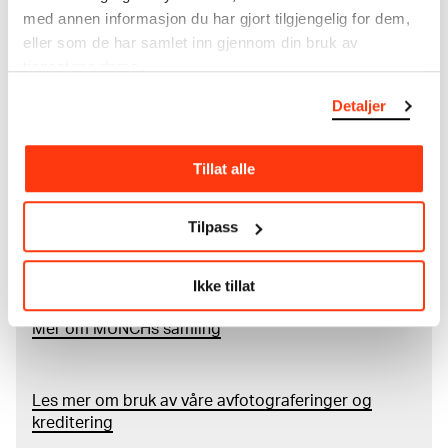
med annen informasjon du har gjort tilgjengelig for dem,
I verkskatalogen kan du søke i hele Edvard Munchs
eller som de har samlet inn gjennom din bruk av
kunstnerskap. Verkskatalogen utbedres jevnlig i
tjenestene deres.
samsvar med den nyeste forskningen. Vi tar
forbehold om at feil kan forekomme.
Detaljer
MUNCHs samling består av over 42 000 unike
Tillat alle
museumsobjekter, inkludert nærmere 27 000 unike
kunstverk. I tillegg til den ekstraordinære samlingen
som
Edvard Munch
testamenterte til Oslo
Tilpass
kommune i 1940, rommer museet også samlingene
til Rolf Stenersen, Amaldus Nielsen og Ludvig O.
Ravensberg.
Ikke tillat
Mer
o
m MUNCHs
samling
Les mer om bruk av våre avfotograferinger og
kreditering