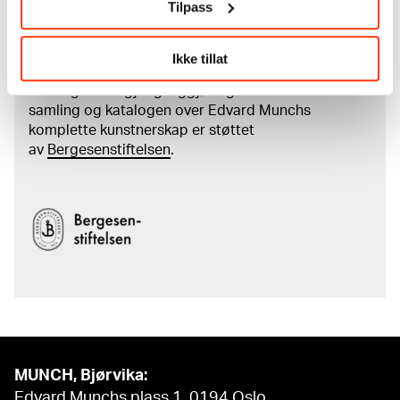
Tilpass
Les mer om arbeidet med å digitalisere Munchs
kunstnerskap
Ikke tillat
Den digitale tilgjengeliggjøringen av museets
samling og katalogen over Edvard Munchs
komplette kunstnerskap er støttet
av
Bergesenstiftelsen
.
MUNCH, Bjørvika:
Edvard Munchs plass 1, 0194 Oslo