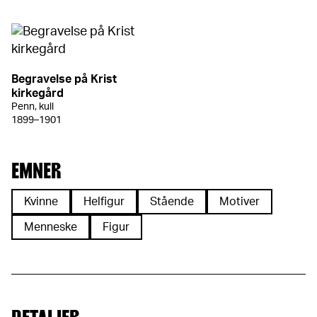
Begravelse på Krist
kirkegård
Penn, kull
1899–1901
EMNER
Kvinne
Helfigur
Stående
Motiver
Menneske
Figur