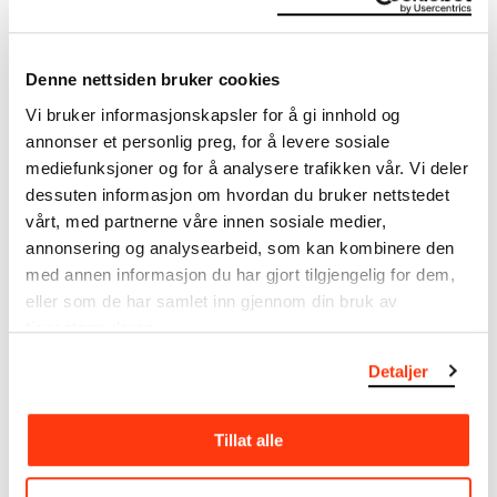
I verkskatalogen kan du søke i hele Edvard Munchs
kunstnerskap. Verkskatalogen utbedres jevnlig i
Denne nettsiden bruker cookies
samsvar med den nyeste forskningen. Vi tar
Vi bruker informasjonskapsler for å gi innhold og
forbehold om at feil kan forekomme.
annonser et personlig preg, for å levere sosiale
mediefunksjoner og for å analysere trafikken vår. Vi deler
MUNCHs samling består av over 42 000 unike
dessuten informasjon om hvordan du bruker nettstedet
museumsobjekter, inkludert nærmere 27 000 unike
vårt, med partnerne våre innen sosiale medier,
kunstverk. I tillegg til den ekstraordinære samlingen
annonsering og analysearbeid, som kan kombinere den
som
Edvard Munch
testamenterte til Oslo
kommune i 1940, rommer museet også samlingene
med annen informasjon du har gjort tilgjengelig for dem,
til Rolf Stenersen, Amaldus Nielsen og Ludvig O.
eller som de har samlet inn gjennom din bruk av
Ravensberg.
tjenestene deres.
Detaljer
Mer
o
m MUNCHs
samling
Tillat alle
Les mer om bruk av våre avfotograferinger og
kreditering