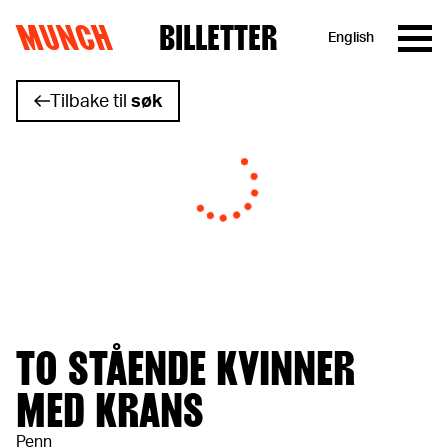
MUNCH
BILLETTER
English
Hopp til innhold
Tilbake til
søk
TO STÅENDE KVINNER
MED KRANS
Penn